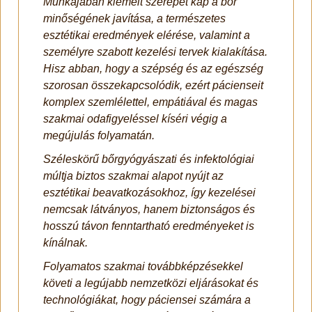
Munkájában kiemelt szerepet kap a bőr
minőségének javítása, a természetes
esztétikai eredmények elérése, valamint a
személyre szabott kezelési tervek kialakítása.
Hisz abban, hogy a szépség és az egészség
szorosan összekapcsolódik, ezért pácienseit
komplex szemlélettel, empátiával és magas
szakmai odafigyeléssel kíséri végig a
megújulás folyamatán.
Széleskörű bőrgyógyászati és infektológiai
múltja biztos szakmai alapot nyújt az
esztétikai beavatkozásokhoz, így kezelései
nemcsak látványos, hanem biztonságos és
hosszú távon fenntartható eredményeket is
kínálnak.
Folyamatos szakmai továbbképzésekkel
követi a legújabb nemzetközi eljárásokat és
technológiákat, hogy páciensei számára a