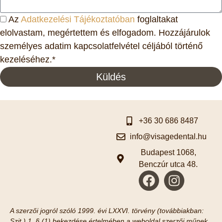
Az
Adatkezelési Tájékoztatóban
foglaltakat
elolvastam, megértettem és elfogadom. Hozzájárulok
személyes adatim kapcsolatfelvétel céljából történő
kezeléséhez.*
Küldés
+36 30 686 8487
info@visagedental.hu
Budapest 1068,
Benczúr utca 48.
A szerzői jogról szóló 1999. évi LXXVI. törvény (továbbiakban:
Szjt.) 1. § (1) bekezdése értelmében a weboldal szerzői műnek