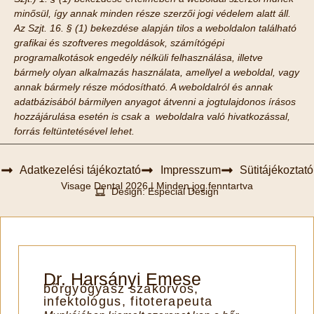
minősül, így annak minden része szerzői jogi védelem alatt áll.
Az Szjt. 16. § (1) bekezdése alapján tilos a weboldalon található
grafikai és szoftveres megoldások, számítógépi
programalkotások engedély nélküli felhasználása, illetve
bármely olyan alkalmazás használata, amellyel a weboldal, vagy
annak bármely része módosítható. A weboldalról és annak
adatbázisából bármilyen anyagot átvenni a jogtulajdonos írásos
hozzájárulása esetén is csak a weboldalra való hivatkozással,
forrás feltüntetésével lehet.
Adatkezelési tájékoztató
Impresszum
Sütitájékoztató
Visage Dental 2026 | Minden jog fenntartva
Design: Especial Design
Dr. Harsányi Emese
bőrgyógyász szakorvos,
infektológus, fitoterapeuta