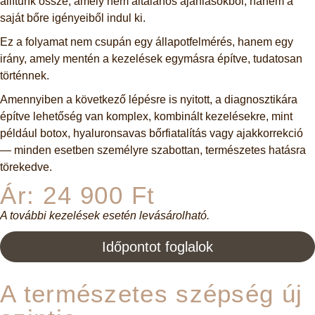
állítunk össze, amely nem általános ajánlásokból, hanem a
saját bőre igényeiből indul ki.
Ez a folyamat nem csupán egy állapotfelmérés, hanem egy
irány, amely mentén a kezelések egymásra építve, tudatosan
történnek.
Amennyiben a következő lépésre is nyitott, a diagnosztikára
építve lehetőség van komplex, kombinált kezelésekre, mint
például botox, hyaluronsavas bőrfiatalítás vagy ajakkorrekció
— minden esetben személyre szabottan, természetes hatásra
törekedve.
Ár: 24 900 Ft
A további kezelések esetén levásárolható.
Időpontot foglalok
A természetes szépség új