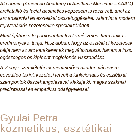
Akadémia (American Academy of Aesthetic Medicine – AAAM)
arcfiatalító és facial aesthetics képzésein is részt vett, ahol az
arc anatómiai és esztétikai összefüggéseire, valamint a modern
rejuvenációs kezelésekre specializálódott.
Munkájában a legfontosabbnak a természetes, harmonikus
eredményeket tartja. Hisz abban, hogy az esztétikai kezelések
célja nem az arc karakterének megváltoztatása, hanem a friss,
egészséges és kipihent megjelenés visszaadása.
A Visage szemléletének megfelelően minden páciensre
egyedileg tekint: kezelési terveit a funkcionális és esztétikai
szempontok összehangolásával alakítja ki, magas szakmai
precizitással és empatikus odafigyeléssel.
Gyulai Petra
kozmetikus, esztétikai