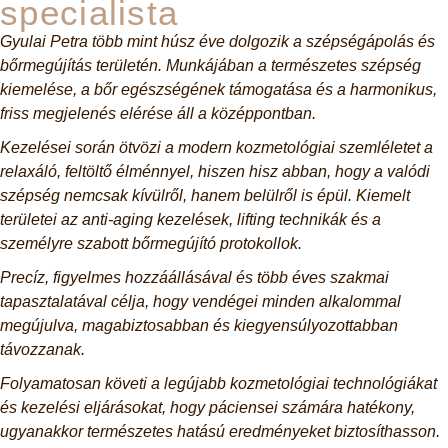
specialista
Gyulai Petra több mint húsz éve dolgozik a szépségápolás és
bőrmegújítás területén. Munkájában a természetes szépség
kiemelése, a bőr egészségének támogatása és a harmonikus,
friss megjelenés elérése áll a középpontban.
Kezelései során ötvözi a modern kozmetológiai szemléletet a
relaxáló, feltöltő élménnyel, hiszen hisz abban, hogy a valódi
szépség nemcsak kívülről, hanem belülről is épül. Kiemelt
területei az anti-aging kezelések, lifting technikák és a
személyre szabott bőrmegújító protokollok.
Precíz, figyelmes hozzáállásával és több éves szakmai
tapasztalatával célja, hogy vendégei minden alkalommal
megújulva, magabiztosabban és kiegyensúlyozottabban
távozzanak.
Folyamatosan követi a legújabb kozmetológiai technológiákat
és kezelési eljárásokat, hogy páciensei számára hatékony,
ugyanakkor természetes hatású eredményeket biztosíthasson.