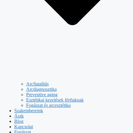
Arcfiatalítás
Arcdiagnosztika
Preventive aging
Esztétikai kezelések férfiaknak
Fogászat és arcesztétika
Szakembereink
Árak
Blog
Kapcsolat
Fogászat