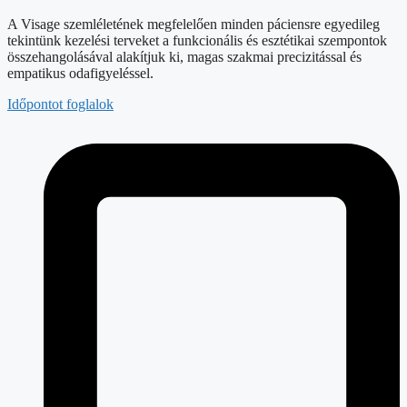
A Visage szemléletének megfelelően minden páciensre egyedileg
tekintünk kezelési terveket a funkcionális és esztétikai szempontok
összehangolásával alakítjuk ki, magas szakmai precizitással és
empatikus odafigyeléssel.
Időpontot foglalok