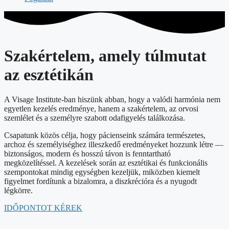
Szakértelem, amely túlmutat
az esztétikán
A Visage Institute-ban hiszünk abban, hogy a valódi harmónia nem
egyetlen kezelés eredménye, hanem a szakértelem, az orvosi
szemlélet és a személyre szabott odafigyelés találkozása.
Csapatunk közös célja, hogy pácienseink számára természetes,
archoz és személyiséghez illeszkedő eredményeket hozzunk létre —
biztonságos, modern és hosszú távon is fenntartható
megközelítéssel. A kezelések során az esztétikai és funkcionális
szempontokat mindig egységben kezeljük, miközben kiemelt
figyelmet fordítunk a bizalomra, a diszkrécióra és a nyugodt
légkörre.
IDŐPONTOT KÉREK