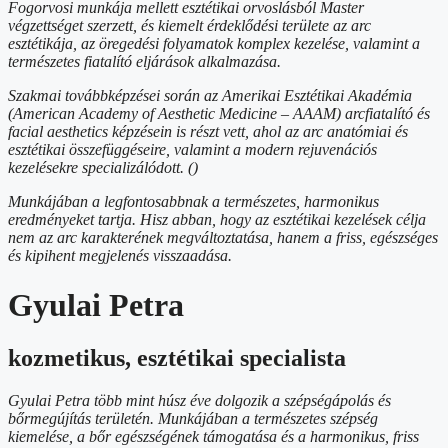
Fogorvosi munkája mellett esztétikai orvoslásból Master
végzettséget szerzett, és kiemelt érdeklődési területe az arc
esztétikája, az öregedési folyamatok komplex kezelése, valamint a
természetes fiatalító eljárások alkalmazása.
Szakmai továbbképzései során az Amerikai Esztétikai Akadémia
(American Academy of Aesthetic Medicine – AAAM) arcfiatalító és
facial aesthetics képzésein is részt vett, ahol az arc anatómiai és
esztétikai összefüggéseire, valamint a modern rejuvenációs
kezelésekre specializálódott. ()
Munkájában a legfontosabbnak a természetes, harmonikus
eredményeket tartja. Hisz abban, hogy az esztétikai kezelések célja
nem az arc karakterének megváltoztatása, hanem a friss, egészséges
és kipihent megjelenés visszaadása.
Gyulai Petra
kozmetikus, esztétikai specialista
Gyulai Petra több mint húsz éve dolgozik a szépségápolás és
bőrmegújítás területén. Munkájában a természetes szépség
kiemelése, a bőr egészségének támogatása és a harmonikus, friss