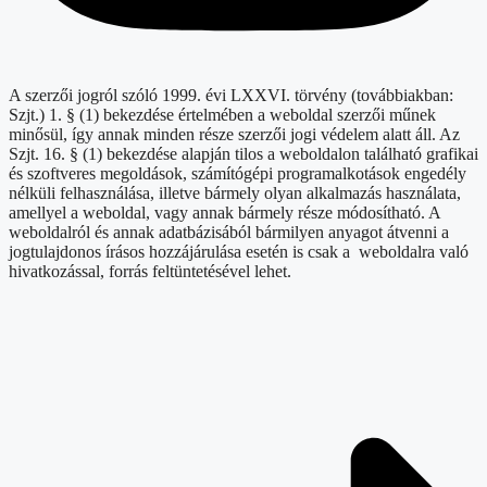
A szerzői jogról szóló 1999. évi LXXVI. törvény (továbbiakban:
Szjt.) 1. § (1) bekezdése értelmében a weboldal szerzői műnek
minősül, így annak minden része szerzői jogi védelem alatt áll. Az
Szjt. 16. § (1) bekezdése alapján tilos a weboldalon található grafikai
és szoftveres megoldások, számítógépi programalkotások engedély
nélküli felhasználása, illetve bármely olyan alkalmazás használata,
amellyel a weboldal, vagy annak bármely része módosítható. A
weboldalról és annak adatbázisából bármilyen anyagot átvenni a
jogtulajdonos írásos hozzájárulása esetén is csak a weboldalra való
hivatkozással, forrás feltüntetésével lehet.