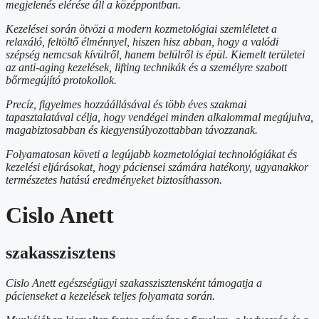
megjelenés elérése áll a középpontban.
Kezelései során ötvözi a modern kozmetológiai szemléletet a
relaxáló, feltöltő élménnyel, hiszen hisz abban, hogy a valódi
szépség nemcsak kívülről, hanem belülről is épül. Kiemelt területei
az anti-aging kezelések, lifting technikák és a személyre szabott
bőrmegújító protokollok.
Precíz, figyelmes hozzáállásával és több éves szakmai
tapasztalatával célja, hogy vendégei minden alkalommal megújulva,
magabiztosabban és kiegyensúlyozottabban távozzanak.
Folyamatosan követi a legújabb kozmetológiai technológiákat és
kezelési eljárásokat, hogy páciensei számára hatékony, ugyanakkor
természetes hatású eredményeket biztosíthasson.
Cislo Anett
szakasszisztens
Cislo Anett egészségügyi szakasszisztensként támogatja a
pácienseket a kezelések teljes folyamata során.