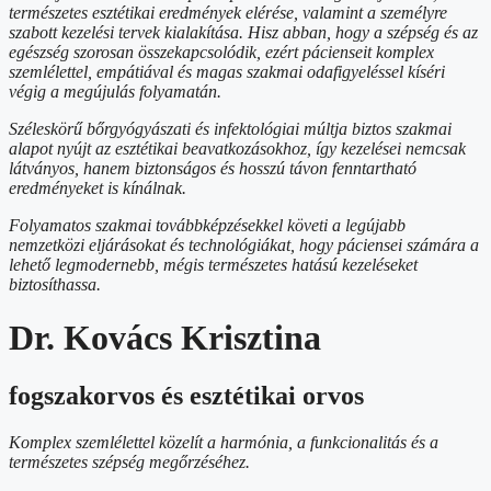
természetes esztétikai eredmények elérése, valamint a személyre
szabott kezelési tervek kialakítása. Hisz abban, hogy a szépség és az
egészség szorosan összekapcsolódik, ezért pácienseit komplex
szemlélettel, empátiával és magas szakmai odafigyeléssel kíséri
végig a megújulás folyamatán.
Széleskörű bőrgyógyászati és infektológiai múltja biztos szakmai
alapot nyújt az esztétikai beavatkozásokhoz, így kezelései nemcsak
látványos, hanem biztonságos és hosszú távon fenntartható
eredményeket is kínálnak.
Folyamatos szakmai továbbképzésekkel követi a legújabb
nemzetközi eljárásokat és technológiákat, hogy páciensei számára a
lehető legmodernebb, mégis természetes hatású kezeléseket
biztosíthassa.
Dr. Kovács Krisztina
fogszakorvos és esztétikai orvos
Komplex szemlélettel közelít a harmónia, a funkcionalitás és a
természetes szépség megőrzéséhez.