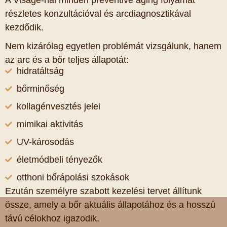
részletes konzultációval és arcdiagnosztikával
kezdődik.
Nem kizárólag egyetlen problémát vizsgálunk, hanem
az arc és a bőr teljes állapotát:
hidratáltság
bőrminőség
kollagénvesztés jelei
mimikai aktivitás
UV-károsodás
életmódbeli tényezők
otthoni bőrápolási szokások
Ezután személyre szabott kezelési tervet állítunk
össze, amely a bőr aktuális állapotához és a hosszú
távú célokhoz igazodik.