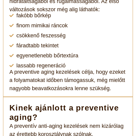
hidratáltságából és rugalmasságából. Az első
változások sokszor még alig láthatók:
fakóbb bőrkép
finom mimikai ráncok
csökkenő feszesség
fáradtabb tekintet
egyenetlenebb bőrtextúra
lassabb regeneráció
A preventive aging kezelések célja, hogy ezeket
a folyamatokat időben támogassuk, még mielőtt
nagyobb beavatkozásokra lenne szükség.
Kinek ajánlott a preventive
aging?
A preventív anti-aging kezelések nem kizárólag
az érettebb korosztálynak szólnak.