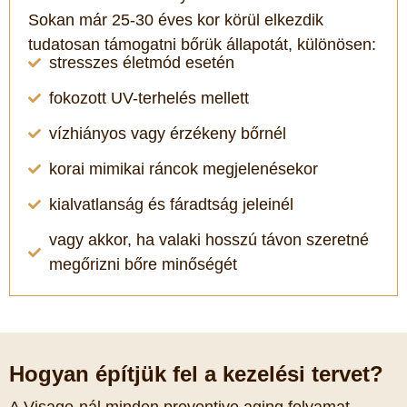
Sokan már 25-30 éves kor körül elkezdik
tudatosan támogatni bőrük állapotát, különösen:
stresszes életmód esetén
fokozott UV-terhelés mellett
vízhiányos vagy érzékeny bőrnél
korai mimikai ráncok megjelenésekor
kialvatlanság és fáradtság jeleinél
vagy akkor, ha valaki hosszú távon szeretné
megőrizni bőre minőségét
Hogyan építjük fel a kezelési tervet?
A Visage-nál minden preventive aging folyamat