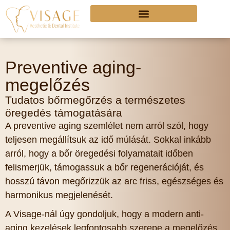
Preventive aging-
megelőzés
Tudatos bőrmegőrzés a természetes
öregedés támogatására
A preventive aging szemlélet nem arról szól, hogy
teljesen megállítsuk az idő múlását. Sokkal inkább
arról, hogy a bőr öregedési folyamatait időben
felismerjük, támogassuk a bőr regenerációját, és
hosszú távon megőrizzük az arc friss, egészséges és
harmonikus megjelenését.
A Visage-nál úgy gondoljuk, hogy a modern anti-
aging kezelések legfontosabb szerepe a megelőzés.