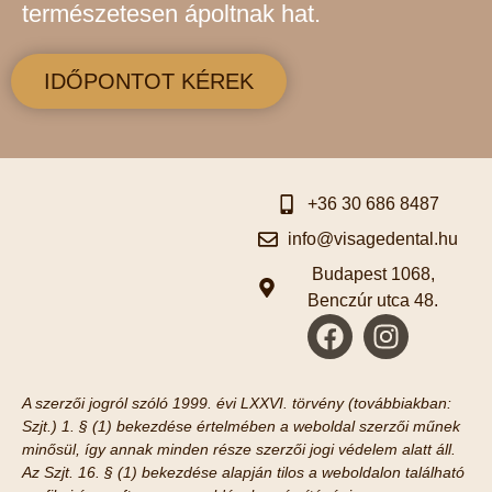
természetesen ápoltnak hat.
IDŐPONTOT KÉREK
+36 30 686 8487
info@visagedental.hu
Budapest 1068,
Benczúr utca 48.
A szerzői jogról szóló 1999. évi LXXVI. törvény (továbbiakban:
Szjt.) 1. § (1) bekezdése értelmében a weboldal szerzői műnek
minősül, így annak minden része szerzői jogi védelem alatt áll.
Az Szjt. 16. § (1) bekezdése alapján tilos a weboldalon található