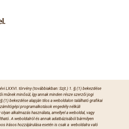
l.
 évi LXXVI. törvény (továbbiakban: Szjt.) 1. § (1) bekezdése
ői műnek minősül, így annak minden része szerzői jogi
. § (1) bekezdése alapján tilos a weboldalon található grafikai
zámítógépi programalkotások engedély nélküli
y olyan alkalmazás használata, amellyel a weboldal, vagy
ható. A weboldalról és annak adatbázisából bármilyen
nos írásos hozzájárulása esetén is csak a weboldalra való