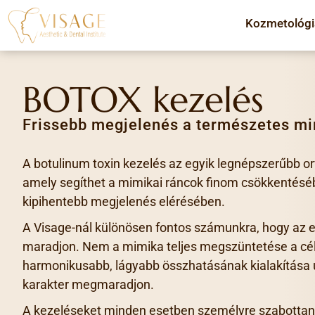
Kozmetológi
BOTOX kezelés
Frissebb megjelenés a természetes m
A botulinum toxin kezelés az egyik legnépszerűbb or
amely segíthet a mimikai ráncok finom csökkentéséb
kipihentebb megjelenés elérésében.
A Visage-nál különösen fontos számunkra, hogy az
maradjon. Nem a mimika teljes megszüntetése a cél
harmonikusabb, lágyabb összhatásának kialakítása 
karakter megmaradjon.
A kezeléseket minden esetben személyre szabottan