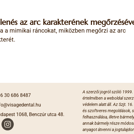
lenés az arc karakterének megőrzéséve
ja a mimikai ráncokat, miközben megőrzi az arc
terét.
A szerzői jogról szóló 1999.
6 30 686 8487
értelmében a weboldal szerz
fo@visagedental.hu
védelem alatt áll. Az Szjt. 16
és szoftveres megoldások, s
dapest 1068, Benczúr utca 48.
felhasználása, illetve bármel
annak bármely része módosít
anyagot átvenni a jogtulajdo