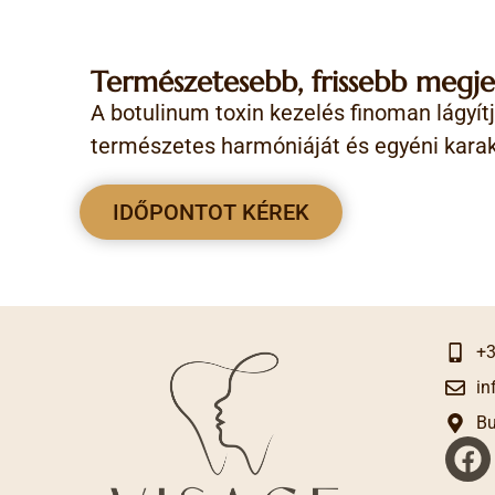
Természetesebb, frissebb megje
A botulinum toxin kezelés finoman lágyít
természetes harmóniáját és egyéni karak
IDŐPONTOT KÉREK
+3
in
Bu