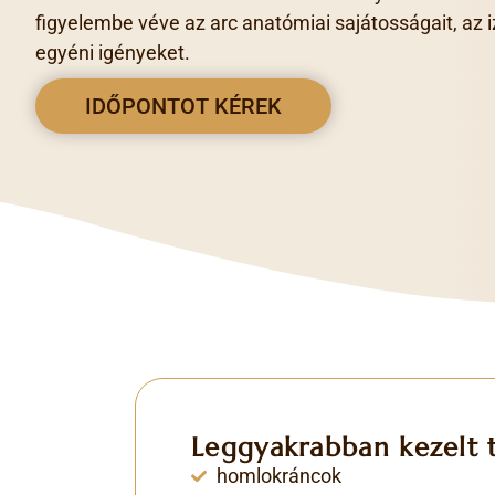
figyelembe véve az arc anatómiai sajátosságait, az
egyéni igényeket.
IDŐPONTOT KÉREK
Leggyakrabban kezelt t
homlokráncok