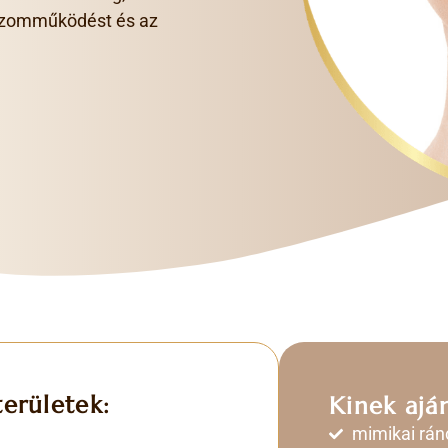
 izomműködést és az
erületek:
Kinek ajá
mimikai rán