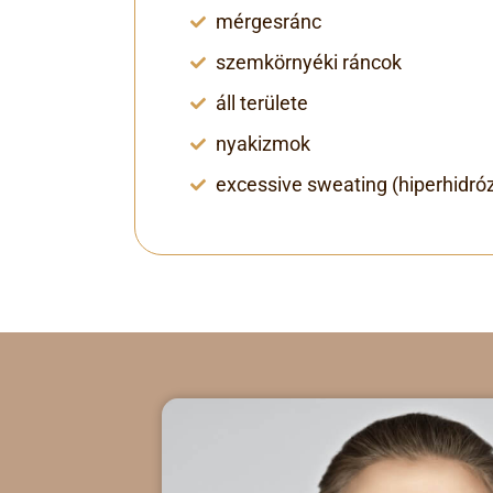
mérgesránc
szemkörnyéki ráncok
áll területe
nyakizmok
excessive sweating (hiperhidróz