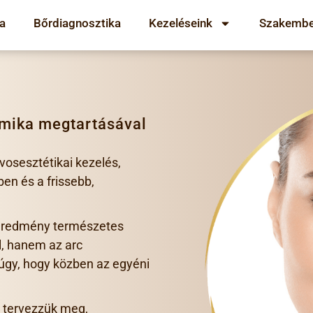
a
Bőrdiagnosztika
Kezeléseink
Szakembe
imika megtartásával
vosesztétikai kezelés,
en és a frissebb,
 eredmény természetes
, hanem az arc
úgy, hogy közben az egyéni
 tervezzük meg,