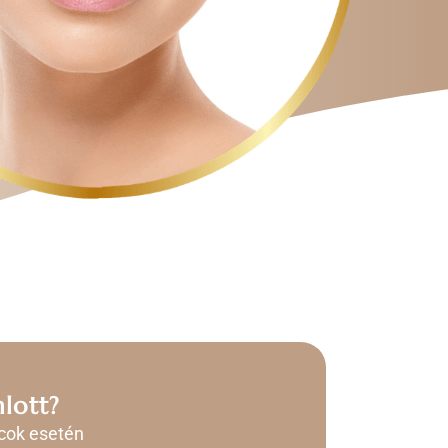
nlott?
cok esetén