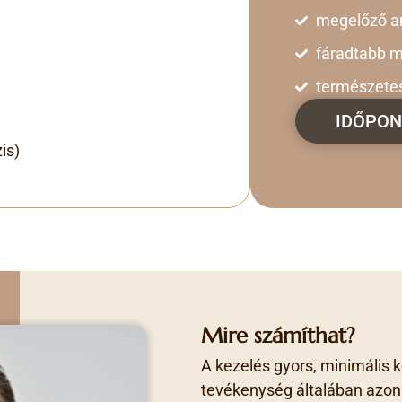
megelőző an
fáradtabb m
természetes 
IDŐPON
is)
Mire számíthat?
A kezelés gyors, minimális 
tevékenység általában azon