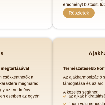
eredményt biztosít, tú
Részletek
és
Ajakh
 megtartásával
Term
észetesebb kon
an csökkenthetők a
Az ajakharmonizáció s
 karaktere megmarad.
támogatása és az arc
hogy az eredmény
A kezelés segíthet:
den esetben az egyéni
az ajkak hidratálás
finom volumenpótl