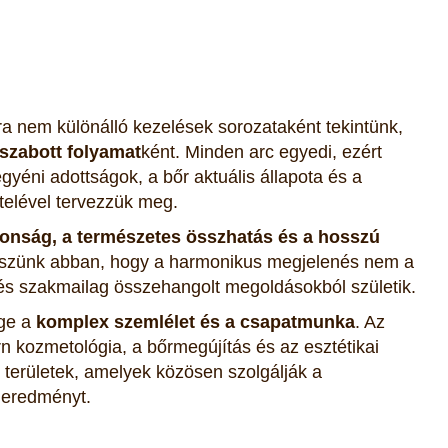
ára nem különálló kezelések sorozataként tekintünk,
 szabott folyamat
ként. Minden arc egyedi, ezért
yéni adottságok, a bőr aktuális állapota és a
telével tervezzük meg.
tonság, a természetes összhatás és a hosszú
iszünk abban, hogy a harmonikus megjelenés nem a
 és szakmailag összehangolt megoldásokból születik.
ége a
komplex szemlélet és a csapatmunka
. Az
n kozmetológia, a bőrmegújítás és az esztétikai
területek, amelyek közösen szolgálják a
geredményt.