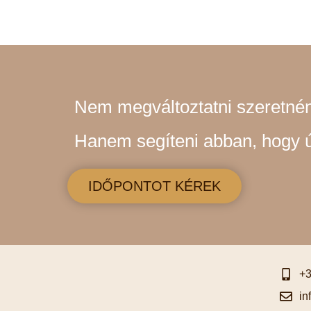
Nem megváltoztatni szeretnén
Hanem segíteni abban, hogy új
IDŐPONTOT KÉREK
+3
in