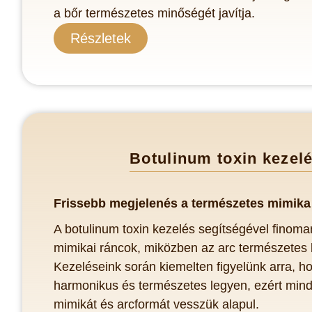
a bőr természetes minőségét javítja.
Részletek
Botulinum toxin kezel
Frissebb megjelen
é
s a term
észetes mimika
A botulinum toxin kezelés segítségével finom
mimikai ráncok, miközben az arc természetes
Kezeléseink során kiemelten figyelünk arra, 
harmonikus és természetes legyen, ezért min
mimikát és arcformát vesszük alapul.