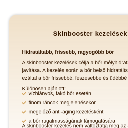
Skinbooster kezelések
Hidratáltabb, frissebb, ragyog
óbb bőr
A skinbooster kezelések célja a bőr mélyhidra
javítása. A kezelés során a bőr belső hidratált
ezáltal a bőr frissebbé, feszesebbé és üdébbé 
Különösen ajánlott:
vízhiányos, fakó bőr esetén
finom ráncok megjelenésekor
megelőző anti-aging kezelésként
a bőr rugalmasságának támogatására
A skinbooster kezelés nem változtatja meg az 