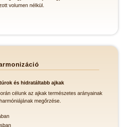
lzott volumen nélkül.
armonizáció
túrok
é
s hidratáltabb ajkak
orán célunk az ajkak természetes arányainak
 harmóniájának megőrzése.
ában
ásban