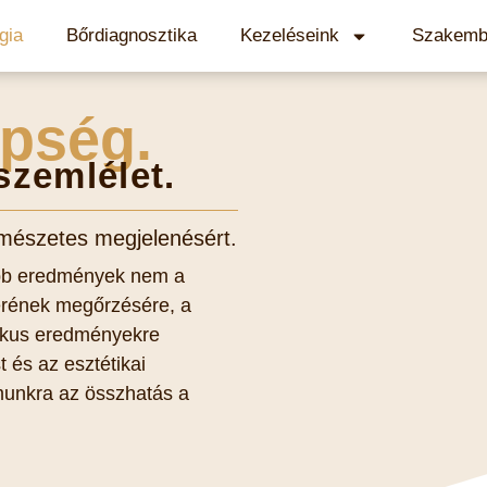
gia
Bőrdiagnosztika
Kezeléseink
Szakemb
pség.
szemlélet.
rmészetes megjelenésért.
ebb eredmények nem a
terének megőrzésére, a
tikus eredményekre
 és az esztétikai
munkra az összhatás a