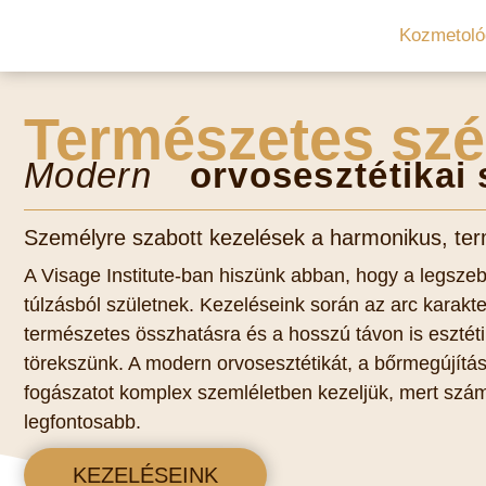
Kozmetoló
Természetes szé
Modern
orvosesztétikai 
Személyre szabott kezelések a harmonikus, te
A Visage Institute-ban hiszünk abban, hogy a legsz
túlzásból születnek. Kezeléseink során az arc karak
természetes összhatásra és a hosszú távon is eszté
törekszünk. A modern orvosesztétikát, a bőrmegújítást
fogászatot komplex szemléletben kezeljük, mert szá
legfontosabb.
KEZELÉSEINK