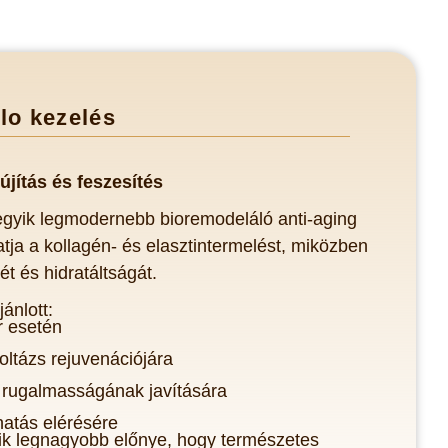
lo kezelés
újítás
és feszesít
és
 egyik legmodernebb bioremodeláló anti-aging
tja a kollagén- és elasztintermelést, miközben
ét és hidratáltságát.
ánlott:
r esetén
oltázs rejuvenációjára
 rugalmasságának javítására
 hatás elérésére
yik legnagyobb előnye, hogy természetes