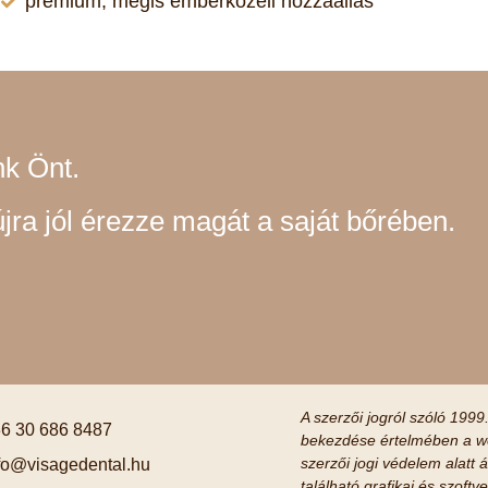
prémium, mégis emberközeli hozzáállás
k Önt.
ra jól érezze magát a saját bőrében.
A szerzői jogról szóló 1999.
6 30 686 8487
bekezdése értelmében a we
szerzői jogi védelem alatt á
fo@visagedental.hu
található grafikai és szof