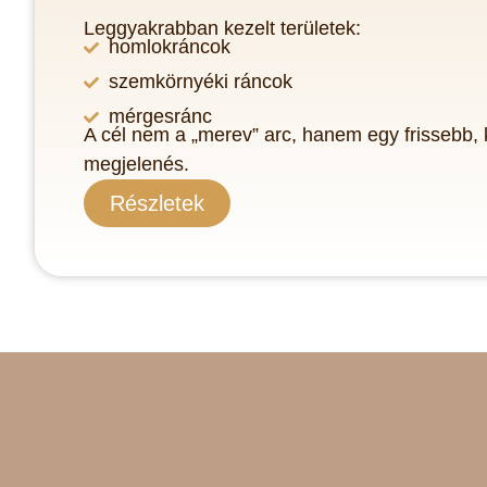
Leggyakrabban kezelt területek:
homlokráncok
szemkörnyéki ráncok
mérgesránc
A cél nem a „merev” arc, hanem egy frissebb, 
megjelenés.
Részletek