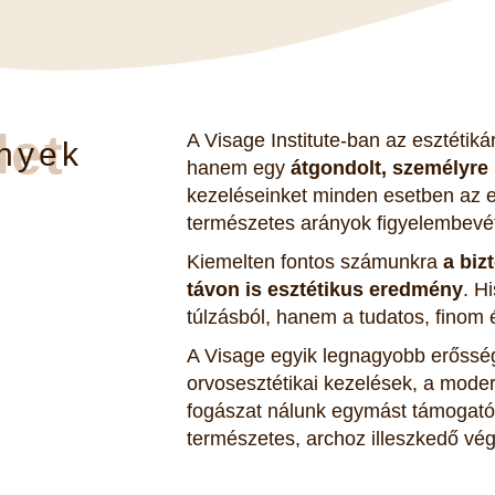
let
A Visage Institute-ban az esztétik
nyek
hanem egy
átgondolt, személyre
kezeléseinket minden esetben az eg
természetes arányok figyelembevé
Kiemelten fontos számunkra
a biz
távon is esztétikus eredmény
. H
túlzásból, hanem a tudatos, finom
A Visage egyik legnagyobb erőss
orvosesztétikai kezelések, a moder
fogászat nálunk egymást támogató 
természetes, archoz illeszkedő vé