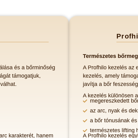
Profhi
Term
észetes bőrmeg
tálása és a bőrminőség
A Profhilo kezelés az
ságát támogatjuk,
kezelés, amely támoga
válhat.
javítja a bőr feszesség
A kezelés különösen aj
megereszkedett bő
az arc, nyak és dek
a bőr tónusának és
természetes lifting
arc karakterét, hanem
A Profhilo kezelés eg