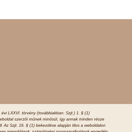
 évi LXXVI. törvény (továbbiakban: Szjt.) 1. § (1)
boldal szerzői műnek minősül, így annak minden része
ll. Az Szjt. 16. § (1) bekezdése alapján tilos a weboldalon
tveres megoldások, számítógépi programalkotások engedély