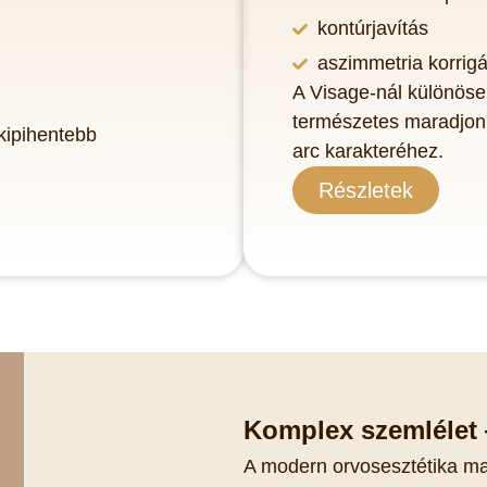
kontúrjavítás
aszimmetria korrig
A Visage-nál különös
természetes maradjon,
kipihentebb
arc karakteréhez.
Részletek
Komplex szemlélet
A modern orvosesztétika ma