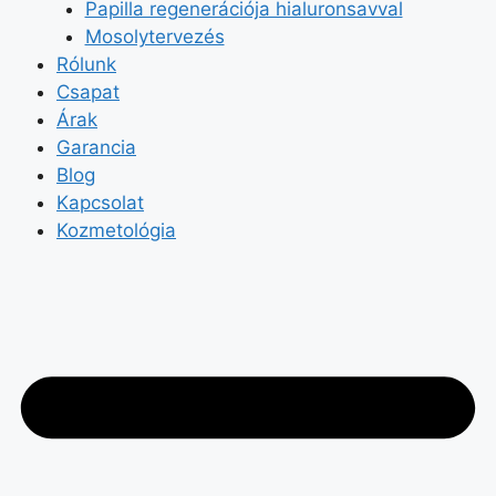
Papilla regenerációja hialuronsavval
Mosolytervezés
Rólunk
Csapat
Árak
Garancia
Blog
Kapcsolat
Kozmetológia