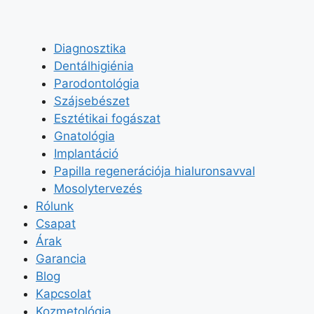
Diagnosztika
Dentálhigiénia
Parodontológia
Szájsebészet
Esztétikai fogászat
Gnatológia
Implantáció
Papilla regenerációja hialuronsavval
Mosolytervezés
Rólunk
Csapat
Árak
Garancia
Blog
Kapcsolat
Kozmetológia