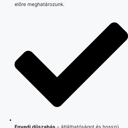
előre meghatározunk.
Egyedi díjszabás
– átláthatóságot és hosszú