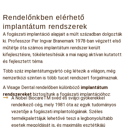
Rendelőnkben elérhető
implantátum rendszerek
A fogászati implantáció alapjait a múlt században dolgozták
ki. Professzor Per Ingvar Branemark 1978-ban végzett első
műtétje óta számos implantátum rendszer került
kifejlesztésre, tökéletesítésük a mai napig aktívan kutatott
és fejlesztett téma.
Több száz implantátumgyártó cég létezik a világon, még
nemzetközi szinten is több tucat rendszert forgalmaznak.
A Visage Dental rendelőben különböző
implantátum
rendszereket
biztosítunk a fogászati implantációhoz:
A Nobel BiocareTM svéd és svájci gyökerekkel
rendelkező cég, mely 1981 óta az egyik tudományos
vezetője a fogászati implantológiának. Széles
termékpalettájuk lehetővé teszi a legbonyolultabb
esetek megoldását is, és maximális esztétikájú