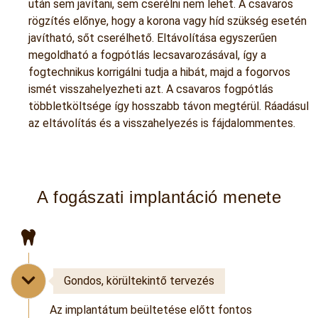
után sem javítani, sem cserélni nem lehet. A csavaros
rögzítés előnye, hogy a korona vagy híd szükség esetén
javítható, sőt cserélhető. Eltávolítása egyszerűen
megoldható a fogpótlás lecsavarozásával, így a
fogtechnikus korrigálni tudja a hibát, majd a fogorvos
ismét visszahelyezheti azt. A csavaros fogpótlás
többletköltsége így hosszabb távon megtérül. Ráadásul
az eltávolítás és a visszahelyezés is fájdalommentes.
A fogászati implantáció menete
Gondos, körültekintő tervezés
Az implantátum beültetése előtt fontos