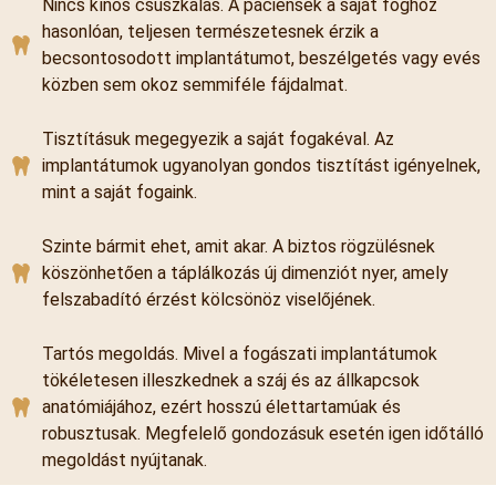
Nincs kínos csúszkálás. A páciensek a saját foghoz
hasonlóan, teljesen természetesnek érzik a
becsontosodott implantátumot, beszélgetés vagy evés
közben sem okoz semmiféle fájdalmat.
Tisztításuk megegyezik a saját fogakéval. Az
implantátumok ugyanolyan gondos tisztítást igényelnek,
mint a saját fogaink.
Szinte bármit ehet, amit akar. A biztos rögzülésnek
köszönhetően a táplálkozás új dimenziót nyer, amely
felszabadító érzést kölcsönöz viselőjének.
Tartós megoldás. Mivel a fogászati implantátumok
tökéletesen illeszkednek a száj és az állkapcsok
anatómiájához, ezért hosszú élettartamúak és
robusztusak. Megfelelő gondozásuk esetén igen időtálló
megoldást nyújtanak.