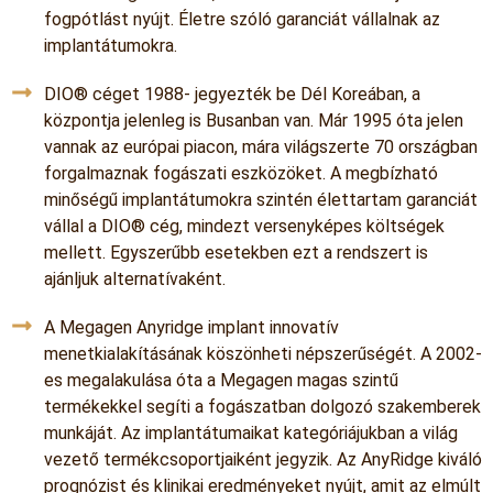
fogpótlást nyújt. Életre szóló garanciát vállalnak az
implantátumokra.
DIO® céget 1988- jegyezték be Dél Koreában, a
központja jelenleg is Busanban van. Már 1995 óta jelen
vannak az európai piacon, mára világszerte 70 országban
forgalmaznak fogászati eszközöket. A megbízható
minőségű implantátumokra szintén élettartam garanciát
vállal a DIO® cég, mindezt versenyképes költségek
mellett. Egyszerűbb esetekben ezt a rendszert is
ajánljuk alternatívaként.
A Megagen Anyridge implant innovatív
menetkialakításának köszönheti népszerűségét. A 2002-
es megalakulása óta a Megagen magas szintű
termékekkel segíti a fogászatban dolgozó szakemberek
munkáját. Az implantátumaikat kategóriájukban a világ
vezető termékcsoportjaiként jegyzik. Az AnyRidge kiváló
prognózist és klinikai eredményeket nyújt, amit az elmúlt