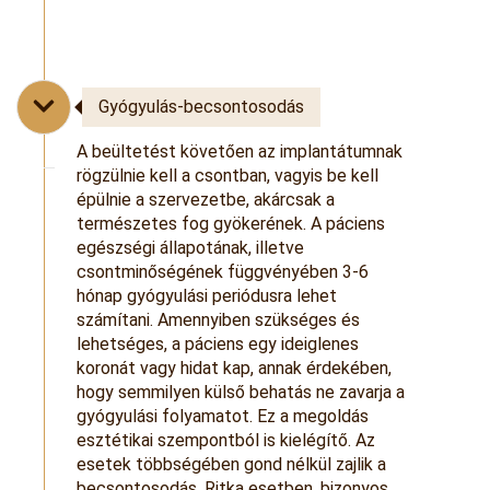
Gyógyulás-becsontosodás
A beültetést követően az implantátumnak
rögzülnie kell a csontban, vagyis be kell
épülnie a szervezetbe, akárcsak a
természetes fog gyökerének. A páciens
egészségi állapotának, illetve
csontminőségének függvényében 3-6
hónap gyógyulási periódusra lehet
számítani. Amennyiben szükséges és
lehetséges, a páciens egy ideiglenes
koronát vagy hidat kap, annak érdekében,
hogy semmilyen külső behatás ne zavarja a
gyógyulási folyamatot. Ez a megoldás
esztétikai szempontból is kielégítő. Az
esetek többségében gond nélkül zajlik a
becsontosodás. Ritka esetben, bizonyos