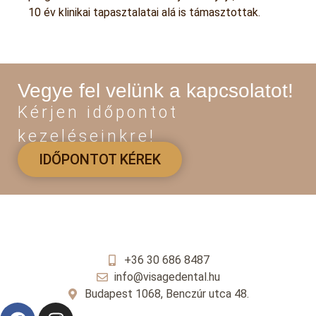
10 év klinikai tapasztalatai alá is támasztottak.
Vegye fel velünk a kapcsolatot!
Kérjen időpontot
kezeléseinkre!
IDŐPONTOT KÉREK
+36 30 686 8487
info@visagedental.hu
Budapest 1068, Benczúr utca 48.