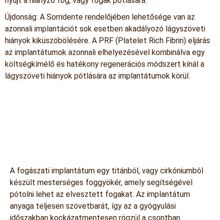
nyújt a hiányzó fog, vagy fogak pótlására.
Újdonság: A Sorridente rendelőjében lehetősége van az
azonnali implantációt sok esetben akadályozó lágyszöveti
hiányok kiküszöbölésére. A PRF (Platelet Rich Fibrin) eljárás
az implantátumok azonnali elhelyezésével kombinálva egy
költségkímélő és hatékony regenerációs módszert kínál a
lágyszöveti hiányok pótlására az implantátumok körül.
Mit jelent az implantátum?
A fogászati implantátum egy titánból, vagy cirkóniumból
készült mesterséges foggyökér, amely segítségével
pótolni lehet az elvesztett fogakat. Az implantátum
anyaga teljesen szövetbarát, így az a gyógyulási
időszakban kockázatmentesen rögzül a csontban.