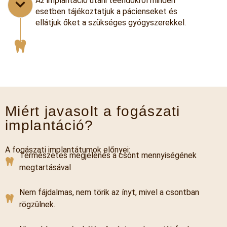
Az implantáció utáni teendőkről minden
esetben tájékoztatjuk a pácienseket és
ellátjuk őket a szükséges gyógyszerekkel.
Miért javasolt a fogászati
implantáció?
A fogászati implantátumok előnyei:
Természetes megjelenés a csont mennyiségének
megtartásával
Nem fájdalmas, nem törik az ínyt, mivel a csontban
rögzülnek.