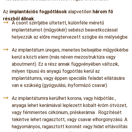
Az
implantációs fogpótlások
alapvetően
három fő
részből állnak
:
A csont szintjébe ültetett, különféle méretű
implantátumot (műgyökér) sebészi beavatkozással
helyezzük az előre megtervezett szögbe és mélységbe.
Az implantátum üreges, menetes belsejébe műgyökérbe
kerül a közti elem (más néven mezostruktúra vagy
aboutment). Ez a rész annak függvényében változik,
milyen típusú és anyagú fogpótlás kerül az
implantátumra, vagy éppen speciális feladat ellátására
van e szükség (gyógyulási, ínyformázó csavar).
Az implantátumra kerülhet korona, vagy hídpótlás ,
anyaga lehet kerámiával leplezett kobalt-króm ötvözet,
vagy fémmentes cirkónium, préskerámia . Rögzítését
tekintve lehet ragasztott, vagy csavar elhorgonyzású. A
hagyományos, ragasztott koronát vagy hidat eltávolítás