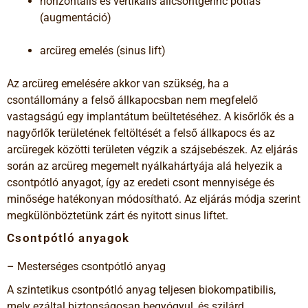
horizontális és vertikális állcsontgerinc pótlás
(augmentáció)
arcüreg emelés (sinus lift)
Az arcüreg emelésére akkor van szükség, ha a
csontállomány a felső állkapocsban nem megfelelő
vastagságú egy implantátum beültetéséhez. A kisőrlők és a
nagyőrlők területének feltöltését a felső állkapocs és az
arcüregek közötti területen végzik a szájsebészek. Az eljárás
során az arcüreg megemelt nyálkahártyája alá helyezik a
csontpótló anyagot, így az eredeti csont mennyisége és
minősége hatékonyan módosítható. Az eljárás módja szerint
megkülönböztetünk zárt és nyitott sinus liftet.
Csontpótló anyagok
– Mesterséges csontpótló anyag
A szintetikus csontpótló anyag teljesen biokompatibilis,
mely ezáltal biztonságosan begyógyul, és szilárd