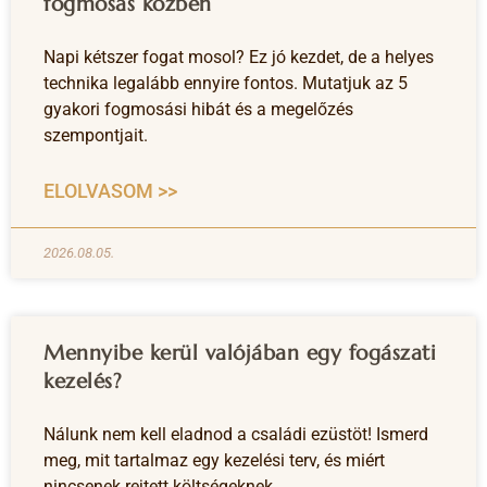
fogmosás közben
Napi kétszer fogat mosol? Ez jó kezdet, de a helyes
technika legalább ennyire fontos. Mutatjuk az 5
gyakori fogmosási hibát és a megelőzés
szempontjait.
ELOLVASOM >>
2026.08.05.
Mennyibe kerül valójában egy fogászati
kezelés?
Nálunk nem kell eladnod a családi ezüstöt! Ismerd
meg, mit tartalmaz egy kezelési terv, és miért
nincsenek rejtett költségeknek.