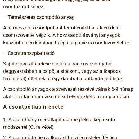
csontozatot képez.
– Természetes csontpótló anyag
A természetes csontpótlást fertőtlenített állati eredetű
csontszövettel végzik. A hozzáadott ásványi anyagok
köszönhetően kiválóan beépül a páciens csontszövetéhez.
– Csonttranszplantáció
Saját csont átültetése esetén a páciens csontjából
(leggyakrabban a csípő, a sípcsont, vagy az állkapocs
területéről) ültetnek át egy darabot a pótlandó területre.
A csontpótló anyagok a szervezet részévé válnak 6-9 hónap
alatt. Ezután már rizikó nélkül elvégezhető az implantáció.
A csontpótlás menete
1. A csonthiány megállapítása megfelelő képalkotó
módszerrel (Ct felvétel)
2. A csontpótló beavatkozást helyi érzéstelenítésben