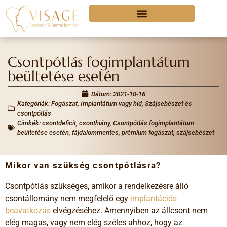
Csontpótlás fogimplantátum
beültetése esetén
Dátum:
2021-10-16
Kategóriák:
Fogászat
,
Implantátum vagy híd
,
Szájsebészet és
csontpótlás
Címkék:
csontdeficit
,
csonthiány
,
Csontpótlás fogimplantátum
beültetése esetén
,
fájdalommentes
,
prémium fogászat
,
szájsebészet
Mikor van szükség csontpótlásra?
Csontpótlás szükséges, amikor a rendelkezésre álló
csontállomány nem megfelelő egy
implantációs
beavatkozás
elvégzéséhez. Amennyiben az állcsont nem
elég magas, vagy nem elég széles ahhoz, hogy az