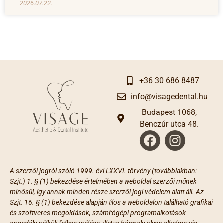
2026.07.22.
+36 30 686 8487
info@visagedental.hu
Budapest 1068,
Benczúr utca 48.
A szerzői jogról szóló 1999. évi LXXVI. törvény (továbbiakban:
Szjt.) 1. § (1) bekezdése értelmében a weboldal szerzői műnek
minősül, így annak minden része szerzői jogi védelem alatt áll. Az
Szjt. 16. § (1) bekezdése alapján tilos a weboldalon található grafikai
és szoftveres megoldások, számítógépi programalkotások
engedély nélküli felhasználása, illetve bármely olyan alkalmazás