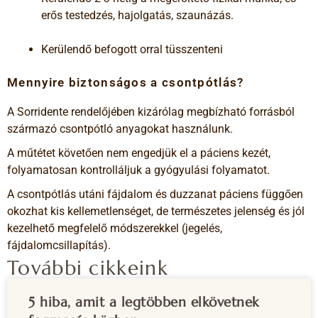
erős testedzés, hajolgatás, szaunázás.
Kerülendő befogott orral tüsszenteni
Mennyire biztonságos a csontpótlás?
A Sorridente rendelőjében kizárólag megbízható forrásból
származó csontpótló anyagokat használunk.
A műtétet követően nem engedjük el a páciens kezét,
folyamatosan kontrolláljuk a gyógyulási folyamatot.
A csontpótlás utáni fájdalom és duzzanat páciens függően
okozhat kis kellemetlenséget, de természetes jelenség és jól
kezelhető megfelelő módszerekkel (jegelés,
fájdalomcsillapítás).
További cikkeink
5 hiba, amit a legtöbben elkövetnek