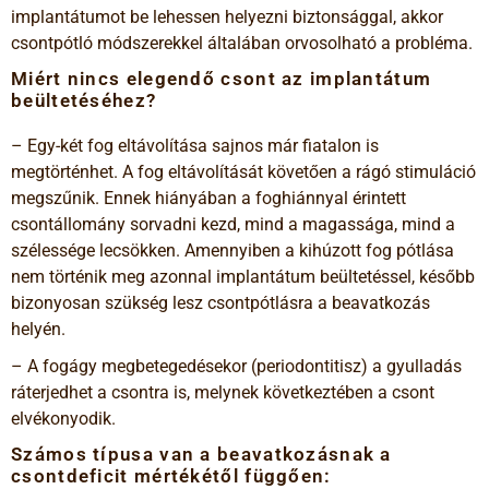
implantátumot be lehessen helyezni biztonsággal, akkor
csontpótló módszerekkel általában orvosolható a probléma.
Miért nincs elegendő csont az implantátum
beültetéséhez?
– Egy-két fog eltávolítása sajnos már fiatalon is
megtörténhet. A fog eltávolítását követően a rágó stimuláció
megszűnik. Ennek hiányában a foghiánnyal érintett
csontállomány sorvadni kezd, mind a magassága, mind a
szélessége lecsökken. Amennyiben a kihúzott fog pótlása
nem történik meg azonnal implantátum beültetéssel, később
bizonyosan szükség lesz csontpótlásra a beavatkozás
helyén.
– A fogágy megbetegedésekor (periodontitisz) a gyulladás
ráterjedhet a csontra is, melynek következtében a csont
elvékonyodik.
Számos típusa van a beavatkozásnak a
csontdeficit mértékétől függően: