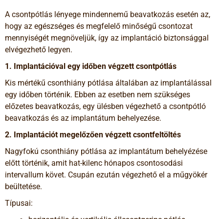
A csontpótlás lényege mindennemű beavatkozás esetén az,
hogy az egészséges és megfelelő minőségű csontozat
mennyiségét megnöveljük, így az implantáció biztonsággal
elvégezhető legyen.
1. Implantáci
ó
val egy idő
ben v
é
gzett csontp
ó
tlás
Kis mértékű csonthiány pótlása általában az implantálással
egy időben történik. Ebben az esetben nem szükséges
előzetes beavatkozás, egy ülésben végezhető a csontpótló
beavatkozás és az implantátum behelyezése.
2. Implantáci
ó
t megelőző
en v
é
gzett csontfelt
ö
lt
é
s
Nagyfokú csonthiány pótlása az implantátum behelyézése
előtt történik, amit hat-kilenc hónapos csontosodási
intervallum követ. Csupán ezután végezhető el a műgyökér
beültetése.
Típusai: