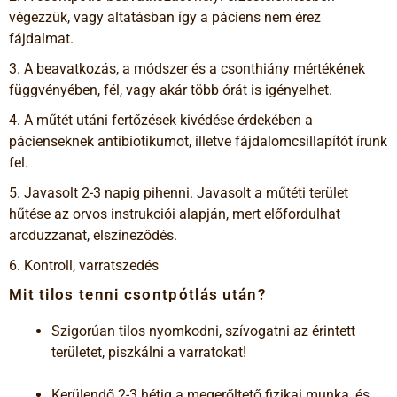
végezzük, vagy altatásban így a páciens nem érez
fájdalmat.
3. A beavatkozás, a módszer és a csonthiány mértékének
függvényében, fél, vagy akár több órát is igényelhet.
4. A műtét utáni fertőzések kivédése érdekében a
pácienseknek antibiotikumot, illetve fájdalomcsillapítót írunk
fel.
5. Javasolt 2-3 napig pihenni. Javasolt a műtéti terület
hűtése az orvos instrukciói alapján, mert előfordulhat
arcduzzanat, elszíneződés.
6. Kontroll, varratszedés
Mit tilos tenni csontpótlás után?
Szigorúan tilos nyomkodni, szívogatni az érintett
területet, piszkálni a varratokat!
Kerülendő 2-3 hétig a megerőltető fizikai munka, és