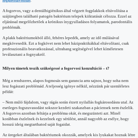
fogkőeltávolítás
.
A fogorvos, vagy a dentálhigiénikus által végzett fogplakkok eltávolítása a
szájüregben található patogén baktérium telepek kiiktatását célozza. Ezzel az
eljárással megelőzhetőek a krónikus ínygyulladásos folyamatok, parodontális
problémák.
A plakk baktériumokból álló, fehéres lepedék, amely az idő múlásával
megkövesedik. Ezt a fogkövet nem lehet házipraktikákkal eltávolítani, csak
professzionális beavatkozással, ultrahang segítségével lehet kíméletesen
leválasztani a fognyakról.
Milyen tünetek teszik szükségessé a fogorvosi konzultáció – t?
Még a rendszeres, alapos fogmosás sem garancia arra sajnos, hogy soha nem
lesz fogászati problémád. A teljesség igénye nélkül, nézzünk pár szemléletes
példát:
– Nem múló fájdalom, vagy rágás során érzett nyilallás fogkárosodásra utal. Az
esetleges fogszuvasodást sokszor kezdeti szakaszban a páciensek nem észlelik.
A fogorvos azonban feltárja a probléma okát, és megszünteti azt. Minél
korábban észlelnek és kezelnek egy sérülést, annál nagyobb az esélye, hogy
hosszú ideig megtarthatod saját fogaidat.
Az üregeket általában baktériumok okozzák, amelyek kis lyukakat hoznak létre