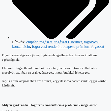
Címkék:
empátia fogászat
,
fogászat 6 kerület
,
fogorvosi
konzultáció
,
fogorvosi rendelő budapest
,
prémium fogászat
Fogaid egészsége és a jó szájhigiéné elengedhetetlen része az általános
egészségnek.
Életkortól függetlenül mindenki szeretné, ha magabiztosan vállalhatná
mosolyát, azonban ez csak egészséges, tiszta fogakkal lehetséges.
Járjuk körbe alaposabban ezt a témát, vegyük sorba pácienseink leggyakoribb
kérdéseit:
Milyen gyakran kell fogorvosi konzultáció a problémák megelőzése