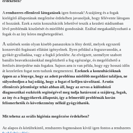
érdekében?
A
rendszeres ellenőrző látogatások
igen fontosak! A szájüreg és a fogak
kielégítő állapotának megőrzése érdekében javasoljuk, hogy félévente látogass
el hozzánk. Ezek a rutin konzultációk lehetővé teszik a kezdeti stádiumban
lévő problémák kiszűrését és mielőbbi gondozását. Ezáltal megakadályozható a
fogak és az íny kóros megbetegedései.
A
szűrések során olyan kisebb panaszokra is fény derül, melyek egyszerű
konzerváló fogászati ellátást igényelnek. Ilyen például a fogszuvasodás, a
gyökér gyulladása, vagy a fogkő jelenléte. Az elvégzett, személyre szabott
banális beavatkozásokkal megőrizhető a fog egészsége, és megelőzhető a
fertőzés átterjedése más fogakra. Sajnos arra is van példa, hogy egy hosszú időn
át kezeletlen fogat nem tudunk megmenteni.
Ezeknek a konzultációknak
éppen az a lényege, hogy az adott probléma mielőbb megoldást találjon, ne
súlyosbodjon a baj odáig, hogy a fogat el kelljen távolítani.
A rutin
ellenőrzés jelentősége tehát abban áll, hogy az orvos a különböző
diagnosztikai eszközök segítségével meg tudja határozni a szájüreg, fogak,
az íny és a foggyökerek állapotát, így a felmerülő problémák korán
felismerhetők és következmény nélkül gyógyíthatók.
Mit tehetsz az orális higiénia megőrzése érdekében?
Az alapos és körültekintő, rendszeres fogmosáson kívül igen fontos a rendszeres