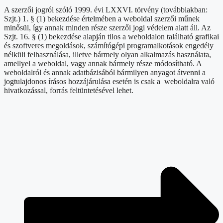
A szerzői jogról szóló 1999. évi LXXVI. törvény (továbbiakban:
Szjt.) 1. § (1) bekezdése értelmében a weboldal szerzői műnek
minősül, így annak minden része szerzői jogi védelem alatt áll. Az
Szjt. 16. § (1) bekezdése alapján tilos a weboldalon található grafikai
és szoftveres megoldások, számítógépi programalkotások engedély
nélküli felhasználása, illetve bármely olyan alkalmazás használata,
amellyel a weboldal, vagy annak bármely része módosítható. A
weboldalról és annak adatbázisából bármilyen anyagot átvenni a
jogtulajdonos írásos hozzájárulása esetén is csak a weboldalra való
hivatkozással, forrás feltüntetésével lehet.