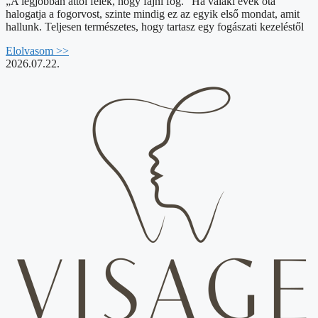
„A legjobban attól félek, hogy fájni fog.” Ha valaki évek óta
halogatja a fogorvost, szinte mindig ez az egyik első mondat, amit
hallunk. Teljesen természetes, hogy tartasz egy fogászati kezeléstől
Elolvasom >>
2026.07.22.