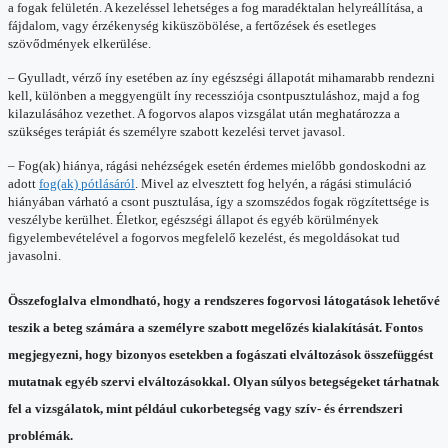
a fogak felületén. A kezeléssel lehetséges a fog maradéktalan helyreállítása, a
fájdalom, vagy érzékenység kiküszöbölése, a fertőzések és esetleges
szövődmények elkerülése.
– Gyulladt, vérző íny esetében az íny egészségi állapotát mihamarabb rendezni
kell, különben a meggyengült íny recessziója csontpusztuláshoz, majd a fog
kilazulásához vezethet. A fogorvos alapos vizsgálat után meghatározza a
szükséges terápiát és személyre szabott kezelési tervet javasol.
– Fog(ak) hiánya, rágási nehézségek esetén érdemes mielőbb gondoskodni az
adott
fog(ak) pótlásáról
. Mivel az elvesztett fog helyén, a rágási stimuláció
hiányában várható a csont pusztulása, így a szomszédos fogak rögzítettsége is
veszélybe kerülhet. Életkor, egészségi állapot és egyéb körülmények
figyelembevételével a fogorvos megfelelő kezelést, és megoldásokat tud
javasolni.
Összefoglalva elmondható, hogy a rendszeres fogorvosi látogatások lehetővé
teszik a beteg számára a személyre szabott megelőzés kialakítását. Fontos
megjegyezni, hogy bizonyos esetekben a fogászati elváltozások összefüggést
mutatnak egyéb szervi elváltozásokkal. Olyan súlyos betegségeket tárhatnak
fel a vizsgálatok, mint például cukorbetegség vagy szív- és érrendszeri
problémák.