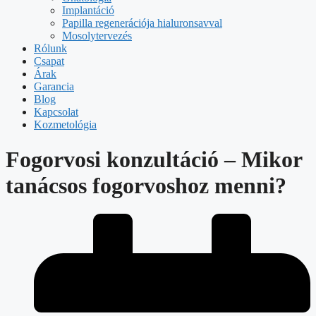
Implantáció
Papilla regenerációja hialuronsavval
Mosolytervezés
Rólunk
Csapat
Árak
Garancia
Blog
Kapcsolat
Kozmetológia
Fogorvosi konzultáció – Mikor
tanácsos fogorvoshoz menni?