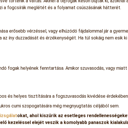
ésve történik a váltás. Akinél a tejfogak későn bújtak ki, azokná
zi a fogcsírák meglétét és a folyamat csúszásának hátterét.
sa erősebb vérzéssel, vagy elhúzódó fájdalommal jár a gyermek
az íny duzzadását és érzékenységét. Ha túl sokáig nem esik ki a 
dó fogak helyének fenntartása. Amikor szuvasodás, vagy miatt i
pos és helyes tisztítására a fogszuvasodás kivédése érdekében
cukros cumi szopogatására még megnyugtatás céljából sem.
izsgálat
okat, ahol kiszűrik az esetleges rendellenességeket
elő kezeléssel elejét veszik a komolyabb panaszok kialakul