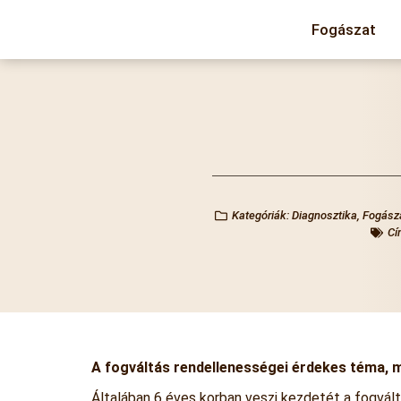
Fogászat
Kategóriák:
Diagnosztika
,
Fogász
Cí
A fogváltás rendellenességei érdekes téma, m
Általában 6 éves korban veszi kezdetét a fogvált