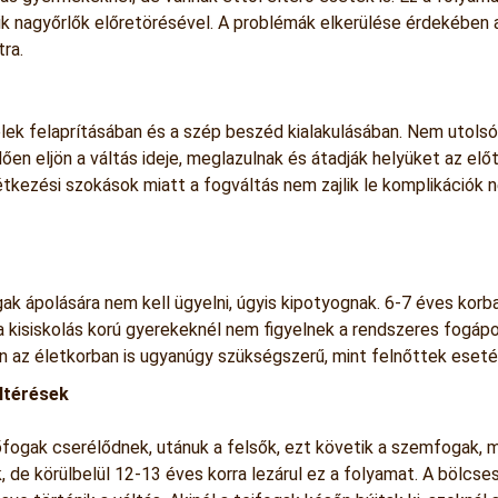
ik nagyőrlők előretörésével. A problémák elkerülése érdekében a
ra.
elek felaprításában és a szép beszéd kialakulásában. Nem utolsó
ően eljön a váltás ideje, meglazulnak és átadják helyüket az e
étkezési szokások miatt a fogváltás nem zajlik le komplikációk n
ogak ápolására nem kell ügyelni, úgyis kipotyognak. 6-7 éves ko
a kisiskolás korú gyerekeknél nem figyelnek a rendszeres fogápolá
en az életkorban is ugyanúgy szükségszerű, mint felnőttek eset
eltérések
őfogak cserélődnek, utánuk a felsők, ezt követik a szemfogak, m
ek, de körülbelül 12-13 éves korra lezárul ez a folyamat. A böl