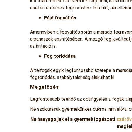
kor után törnek elő. Nem kell aggódni, ha kicsit k
esetén érdemes fogorvoshoz fordulni, aki ellenőr
Fájó fogváltás
Amennyiben a fogváltás során a maradó fog nyomá
a panaszok enyhítésében. A mozgó fog kiválthatja 
az irritáció is.
Fog torlódása
A tejfogak egyik legfontosabb szerepe a maradan
fogtorlódás, szabálytalanság alakulhat ki.
Megelőzés
Legfontosabb teendő az odafigyelés a fogak ala
Ne szoktassuk gyermekünket cukros innivalóra, 
Ne hanyagoljuk el a gyermekfogászati
szűrőv
megfel