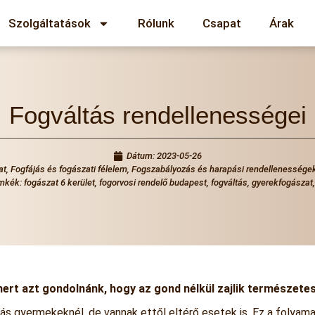
Szolgáltatások
Rólunk
Csapat
Árak
Fogváltás rendellenességei
Dátum:
2023-05-26
at
,
Fogfájás és fogászati félelem
,
Fogszabályozás és harapási rendellenessége
mkék:
fogászat 6 kerület
,
fogorvosi rendelő budapest
,
fogváltás
,
gyerekfogászat
ert azt gondolnánk, hogy az gond nélkül zajlik természete
ás gyermekeknél, de vannak ettől eltérő esetek is. Ez a folyam