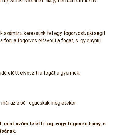
l a fogváltás is késhet. Nagymértékű eltolódás
 számára, keressünk fel egy fogorvost, aki segít
fog, a fogorvos eltávolítja fogat, s így enyhül
dő előtt elveszíti a fogát a gyermek,
 már az első fogacskák meglétekor.
, mint szám feletti fog, vagy fogcsíra hiány, s
ásának.