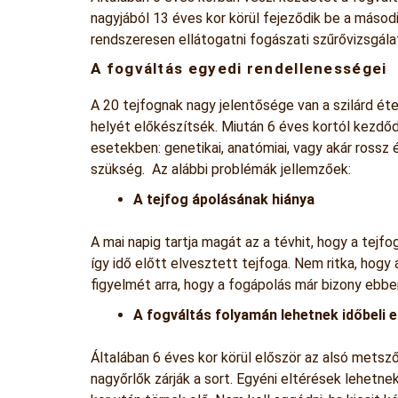
nagyjából 13 éves kor körül fejeződik be a másod
rendszeresen ellátogatni fogászati szűrővizsgálat
A fogváltás egyedi rendellenességei
A 20 tejfognak nagy jelentősége van a szilárd ét
helyét előkészítsék. Miután 6 éves kortól kezdőd
esetekben: genetikai, anatómiai, vagy akár rossz 
szükség. Az alábbi problémák jellemzőek:
A tejfog ápolásának hiánya
A mai napig tartja magát az a tévhit, hogy a tejf
így idő előtt elvesztett tejfoga. Nem ritka, hogy 
figyelmét arra, hogy a fogápolás már bizony ebb
A fogváltás folyamán lehetnek időbeli 
Általában 6 éves kor körül először az alsó metsz
nagyőrlők zárják a sort. Egyéni eltérések lehetn