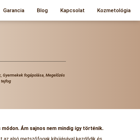
Garancia
Blog
Kapcsolat
Kozmetológia
k
,
Gyermekek fogápolása
,
Megelőzés
,
tejfog
s módon. Ám sajnos nem mindig így történik.
at az alsó metszőfogak kibújásával kezdődik és