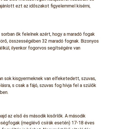
jánlott ezt az időszakot figyelemmel kísérni,
 sorban ők felelnek azért, hogy a maradó fogak
lőtörő, összességében 32 maradó fognak. Bizonyos
élkül, ilyenkor fogorvos segítségére van
rban sok kisgyermeknek van elfeketedett, szuvas,
sra, s csak a fájó, szuvas fog hívja fel a szülők
ében.
ajd az első és második kisőrlők. A második
csességfogak (meglévő csírák esetén) 17-18 éves