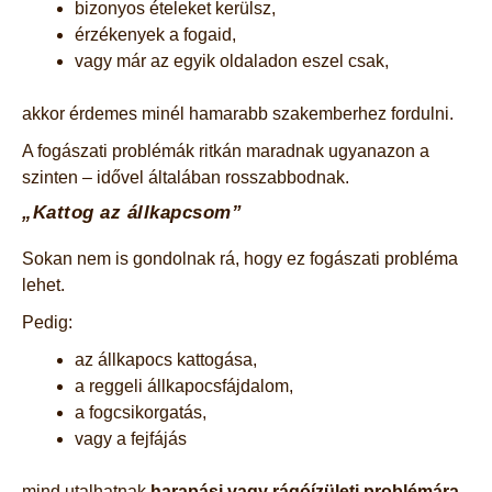
bizonyos ételeket kerülsz,
érzékenyek a fogaid,
vagy már az egyik oldaladon eszel csak,
akkor érdemes minél hamarabb szakemberhez fordulni.
A fogászati problémák ritkán maradnak ugyanazon a
szinten – idővel általában rosszabbodnak.
„Kattog az állkapcsom”
Sokan nem is gondolnak rá, hogy ez fogászati probléma
lehet.
Pedig:
az állkapocs kattogása,
a reggeli állkapocsfájdalom,
a fogcsikorgatás,
vagy a fejfájás
mind utalhatnak
harapási vagy rágóízületi problémára.