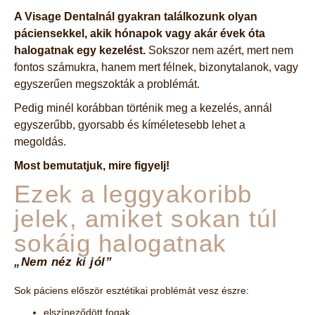
A Visage Dentalnál gyakran találkozunk olyan
páciensekkel, akik hónapok vagy akár évek óta
halogatnak egy kezelést.
Sokszor nem azért, mert nem
fontos számukra, hanem mert félnek, bizonytalanok, vagy
egyszerűen megszokták a problémát.
Pedig minél korábban történik meg a kezelés, annál
egyszerűbb, gyorsabb és kíméletesebb lehet a
megoldás.
Most bemutatjuk, mire figyelj!
Ezek a leggyakoribb
jelek, amiket sokan túl
sokáig halogatnak
„Nem néz ki jól”
Sok páciens először esztétikai problémát vesz észre:
elszíneződött fogak,