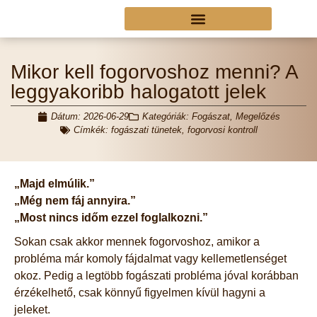
Mikor kell fogorvoshoz menni? A
leggyakoribb halogatott jelek
Dátum:
2026-06-29
Kategóriák:
Fogászat
,
Megelőzés
Címkék:
fogászati tünetek
,
fogorvosi kontroll
„Majd elmúlik.”
„Még nem fáj annyira.”
„Most nincs időm ezzel foglalkozni.”
Sokan csak akkor mennek fogorvoshoz, amikor a
probléma már komoly fájdalmat vagy kellemetlenséget
okoz. Pedig a legtöbb fogászati probléma jóval korábban
érzékelhető, csak könnyű figyelmen kívül hagyni a
jeleket.