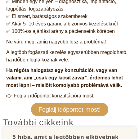
✅ Minden egy helyen – diagnosztika, implantáció,
fogpótlás, fogszabályozás
✅ Elismert, barátságos szakemberek
✅ Akár 5–10 éves garancia bizonyos kezeléseknél
✅ 100%-os ajánlási arány a pácienseink körében
Ne várd meg, amíg nagyobb lesz a probléma!
A legtöbb fogászati kezelés egyszerűbben megoldható,
ha időben foglalkoznak vele.
Ha régóta halogatsz egy konzultációt, vagy van
valami, ami „csak egy kicsit zavar”, érdemes lehet
most lépni – mielőtt komolyabb problémává válik.
👉 Foglalj időpontot konzultációra most:
Foglalj időpontot most!
További cikkeink
5 hiba, amit a legtöbben elkövetnek