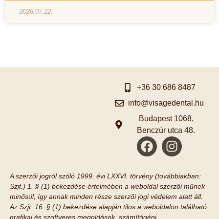
2026.07.22.
+36 30 686 8487
info@visagedental.hu
Budapest 1068,
Benczúr utca 48.
A szerzői jogról szóló 1999. évi LXXVI. törvény (továbbiakban:
Szjt.) 1. § (1) bekezdése értelmében a weboldal szerzői műnek
minősül, így annak minden része szerzői jogi védelem alatt áll.
Az Szjt. 16. § (1) bekezdése alapján tilos a weboldalon található
grafikai és szoftveres megoldások, számítógépi