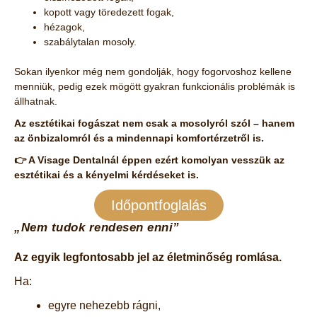
kopott vagy töredezett fogak,
hézagok,
szabálytalan mosoly.
Sokan ilyenkor még nem gondolják, hogy fogorvoshoz kellene
menniük, pedig ezek mögött gyakran funkcionális problémák is
állhatnak.
Az esztétikai fogászat nem csak a mosolyról szól – hanem
az önbizalomról és a mindennapi komfortérzetről is.
👉 A Visage Dentalnál éppen ezért komolyan vesszük az
esztétikai és a kényelmi kérdéseket is.
Időpontfoglalás
„Nem tudok rendesen enni”
Az egyik legfontosabb jel az életminőség romlása.
Ha:
egyre nehezebb rágni,