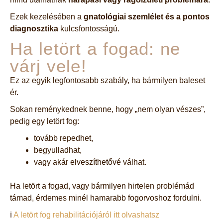
Ezek kezelésében a
gnatológiai szemlélet és a pontos
diagnosztika
kulcsfontosságú.
Ha letört a fogad: ne
várj vele!
Ez az egyik legfontosabb szabály, ha bármilyen baleset
ér.
Sokan reménykednek benne, hogy „nem olyan vészes”,
pedig egy letört fog:
tovább repedhet,
begyulladhat,
vagy akár elveszíthetővé válhat.
Ha letört a fogad, vagy bármilyen hirtelen problémád
támad, érdemes minél hamarabb fogorvoshoz fordulni.
ℹ️
A letört fog rehabilitációjáról itt olvashatsz