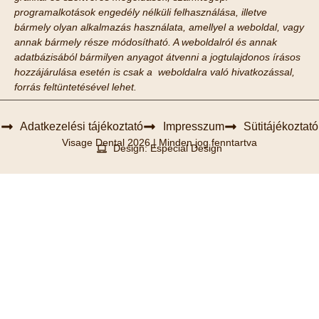
programalkotások engedély nélküli felhasználása, illetve
bármely olyan alkalmazás használata, amellyel a weboldal, vagy
annak bármely része módosítható. A weboldalról és annak
adatbázisából bármilyen anyagot átvenni a jogtulajdonos írásos
hozzájárulása esetén is csak a weboldalra való hivatkozással,
forrás feltüntetésével lehet.
Adatkezelési tájékoztató
Impresszum
Sütitájékoztató
Visage Dental 2026 | Minden jog fenntartva
Design: Especial Design