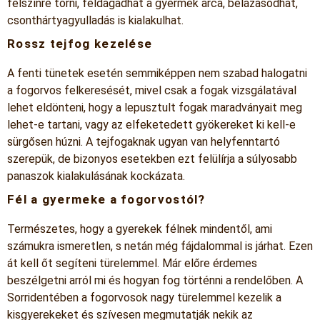
felszínre törni, feldagadhat a gyermek arca, belázasodhat,
csonthártyagyulladás is kialakulhat.
Rossz tejfog kezelése
A fenti tünetek esetén semmiképpen nem szabad halogatni
a fogorvos felkeresését, mivel csak a fogak vizsgálatával
lehet eldönteni, hogy a lepusztult fogak maradványait meg
lehet-e tartani, vagy az elfeketedett gyökereket ki kell-e
sürgősen húzni. A tejfogaknak ugyan van helyfenntartó
szerepük, de bizonyos esetekben ezt felülírja a súlyosabb
panaszok kialakulásának kockázata.
Fél a gyermeke a fogorvostól?
Természetes, hogy a gyerekek félnek mindentől, ami
számukra ismeretlen, s netán még fájdalommal is járhat. Ezen
át kell őt segíteni türelemmel. Már előre érdemes
beszélgetni arról mi és hogyan fog történni a rendelőben. A
Sorridentében a fogorvosok nagy türelemmel kezelik a
kisgyerekeket és szívesen megmutatják nekik az