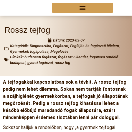
Rossz tejfog
Dátum:
2023-03-07
Kategóriák:
Diagnosztika
,
Fogászat
,
Fogfájás és fogászati félelem
,
Gyermekek fogápolása
,
Megelőzés
Címkék:
budapesti fogászat
,
fogászat 6 kerület
,
fogorvosi rendelő
budapest
,
gyerekfogászat
,
rossz fog
A tejfogakkal kapcsolatban sok a tévhit. A rossz tejfog
pedig nem lehet dilemma. Sokan nem tartják fontosnak
a szájhigiénét gyermekkorban, a tejfogak jó állapotának
megőrzését. Pedig a rossz tejfog kihatással lehet a
később előbújó maradandó fogak állapotára, ezért
mindenképpen érdemes tisztában lenni pár dologgal.
Sokszor halljuk a rendelőben, hogy „a gyermek tejfogai