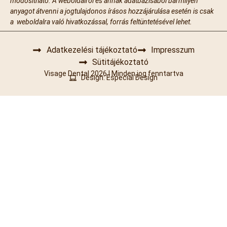
módosítható. A weboldalról és annak adatbázisából bármilyen
anyagot átvenni a jogtulajdonos írásos hozzájárulása esetén is csak
a weboldalra való hivatkozással, forrás feltüntetésével lehet.
Adatkezelési tájékoztató
Impresszum
Sütitájékoztató
Visage Dental 2026 | Minden jog fenntartva
Design: Especial Design