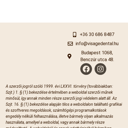
+36 30 686 8487
info@visagedental.hu
Budapest 1068,
Benczúr utca 48.
A szerzői jogról szóló 1999. évi LXXVI. törvény (továbbiakban:
Szjt.) 1. § (1) bekezdése értelmében a weboldal szerzői műnek
minősül, így annak minden része szerzői jogi védelem alatt áll. Az
Szjt. 16. § (1) bekezdése alapján tilos a weboldalon található grafikai
és szoftveres megoldások, számítógépi programalkotások
engedély nélküli felhasználása, illetve bármely olyan alkalmazás
használata, amellyel a weboldal, vagy annak bármely része