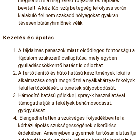
megnehezíti a megfelelő folyadék és táplálék
bevitelt. A kéz-láb-száj betegség lefolyása során
kialakuló fel nem szakadó hólyagokat gyakran
tévesen bárányhimlőnek vélik.
Kezelés és ápolás
A fájdalmas panaszok miatt elsődleges fontosságú a
fájdalom szakszerű csillapítása, mely egyben
gyulladáscsökkentő hatást is célozhat.
A fertőtlenítő és hűtő hatású készítmények lokális
alkalmazása segít megelőzni a nyálkahártya-fekélyek
felülfertőződését, a tünetek súlyosbodását.
Hámosító hatású gélekkel, spray-k használatával
támogathatják a fekélyek behámosodását,
gyógyulását.
Elengedhetetlen a szükséges folyadékbevitel a
kórházi ápolás szükségességének elkerülése
érdekében. Amennyiben a gyermek tartósan elutasítja