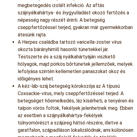
megbetegedés izolált infekció. Az aftás
szájnyálkahártya- és ínygyulladást okozó fertőzés a
népesség nagy részét érinti. A betegség
cseppfertőzéssel terjed, gyakran már gyermekkorban
átesünk rajta.
A Herpes családba tartozó varicella-zoster vírus
okozta bárányhimlő hasonló tünetekkel jár.
Testszerte és a száj nyálkahártyáján viszkető
hólyagok, majd pörkös bőrtünetek jellemzőek, melyek
lefolyása szintén kellemetlen panaszokat okoz és
időigényes lehet.
A kéz-láb-száj betegség kórokozója az A típusú
Coxsackie-vírus, mely cseppfertőzéssel terjed. A
betegséget hőemelkedés, láz kísérheti, a tenyéren és
talpon vörös foltok, fekélyek jelenhetnek meg. Ebben
az esetben a szájnyálkahártya-fekélyek
túlnyomórészt a szájüreg hátsó részére, illetve a
garatfalon, szájpadláson lokalizálódnak, ami különösen