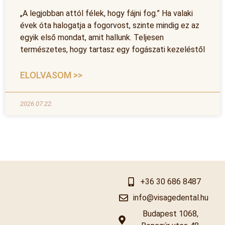
„A legjobban attól félek, hogy fájni fog.” Ha valaki
évek óta halogatja a fogorvost, szinte mindig ez az
egyik első mondat, amit hallunk. Teljesen
természetes, hogy tartasz egy fogászati kezeléstől
ELOLVASOM >>
2026.07.22.
+36 30 686 8487
info@visagedental.hu
Budapest 1068,