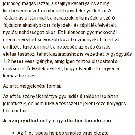
jelenség magas lázzal, a szájnyálkahártya és az íny
kisebesedésével, gombostűfejnyi fekélyekkel jár. A
fájdalmas afták miatt a panaszok jellemzőek: a szúró
fájdalom akadályozott folyadék- és táplálékfelvételt,
nyelési nehézséget okoz. Ez különösen gyermekeknél
eredményezhet súlyosabb következményeket, mert az
említett tünetek miatt a betegség az evés és ivás
elutasításához, tehát kiszáradáshoz is vezethet. A gyógyulás
1-2 hetet vesz igénybe, amíg igen fontos biztosítani a
szükséges folyadékbevitelt, hogy elkerülhető legyen a
kórházi kezelés.
Az afta megjelenési formái:
Az aftás szájnyálkahártya-gyulladás általában izoláltan
jelentkezik, de nem ritka a testszerte jelentkező hólyagos
bőrtünet is.
A szájnyálkahártya-gyulladás kórokozói
Az 1-es típusú herpes simplex vírus okozta