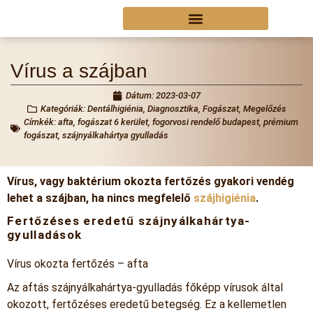
Vírus a szájban
Dátum:
2023-03-07
Kategóriák:
Dentálhigiénia
,
Diagnosztika
,
Fogászat
,
Megelőzés
Címkék:
afta
,
fogászat 6 kerület
,
fogorvosi rendelő budapest
,
prémium
fogászat
,
szájnyálkahártya gyulladás
Vírus, vagy baktérium okozta fertőzés gyakori vendég
lehet a szájban, ha nincs megfelelő
s
zájhigiénia
.
Fertőzéses eredetű szájnyálkahártya-
gyulladások
Vírus okozta fertőzés – afta
Az aftás szájnyálkahártya-gyulladás főképp vírusok által
okozott, fertőzéses eredetű betegség. Ez a kellemetlen