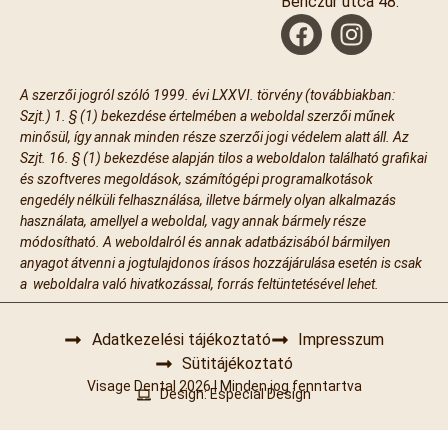
Benczúr utca 48.
A szerzői jogról szóló 1999. évi LXXVI. törvény (továbbiakban:
Szjt.) 1. § (1) bekezdése értelmében a weboldal szerzői műnek
minősül, így annak minden része szerzői jogi védelem alatt áll. Az
Szjt. 16. § (1) bekezdése alapján tilos a weboldalon található grafikai
és szoftveres megoldások, számítógépi programalkotások
engedély nélküli felhasználása, illetve bármely olyan alkalmazás
használata, amellyel a weboldal, vagy annak bármely része
módosítható. A weboldalról és annak adatbázisából bármilyen
anyagot átvenni a jogtulajdonos írásos hozzájárulása esetén is csak
a weboldalra való hivatkozással, forrás feltüntetésével lehet.
Adatkezelési tájékoztató
Impresszum
Sütitájékoztató
Visage Dental 2026 | Minden jog fenntartva
Design: Especial Design