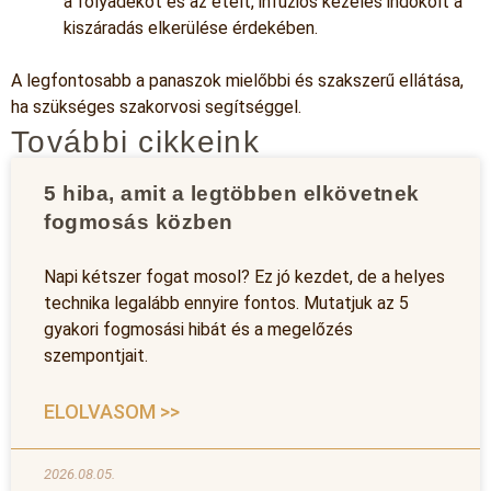
a folyadékot és az ételt, infúziós kezelés indokolt a
kiszáradás elkerülése érdekében.
A legfontosabb a panaszok mielőbbi és szakszerű ellátása,
ha szükséges szakorvosi segítséggel.
További cikkeink
5 hiba, amit a legtöbben elkövetnek
fogmosás közben
Napi kétszer fogat mosol? Ez jó kezdet, de a helyes
technika legalább ennyire fontos. Mutatjuk az 5
gyakori fogmosási hibát és a megelőzés
szempontjait.
ELOLVASOM >>
2026.08.05.