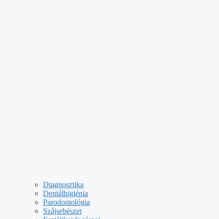
Diagnosztika
Dentálhigiénia
Parodontológia
Szájsebészet