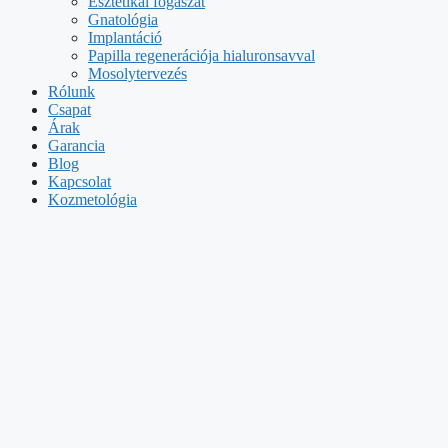
Esztétikai fogászat
Gnatológia
Implantáció
Papilla regenerációja hialuronsavval
Mosolytervezés
Rólunk
Csapat
Árak
Garancia
Blog
Kapcsolat
Kozmetológia