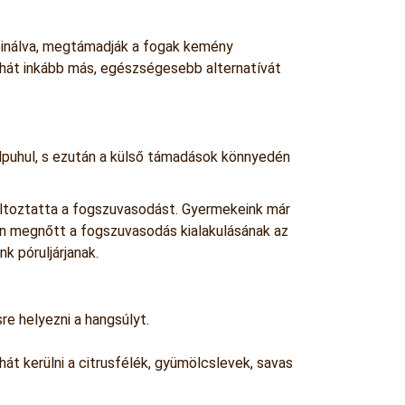
mbinálva, megtámadják a fogak kemény
át inkább más, egészségesebb alternatívát
elpuhul, s ezután a külső támadások könnyedén
áltoztatta a fogszuvasodást. Gyermekeink már
en megnőtt a fogszuvasodás kialakulásának az
k póruljárjanak.
e helyezni a hangsúlyt.
át kerülni a citrusfélék, gyümölcslevek, savas