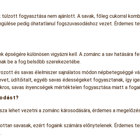
túlzott fogyasztása nem ajánlott. A savak, főleg cukorral ko
ülése pedig óhatatlanul fogszuvasodáshoz vezet. Érdemes teh
k épségére különösen vigyázni kell. A zománc a sav hatására f
tnak be a fog belsőbb szerekezetébe.
krozott és savas élelmiszer sajnálatos módon népbetegséggé v
vet, üdítőitalt, egyéb savas édességeket fogyasztanak, így ig
ukros, savas ínyencségek mértéktelen fogyasztása miatt a fogain
sodást?
ssza lehet vezetni a zománc károsodására, érdemes a megelőzésr
ottan savasak, ezért fogaink számára előnytelenek. Érdemes teh
.