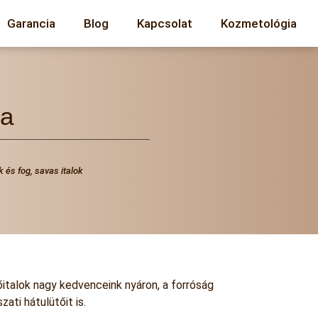
Garancia
Blog
Kapcsolat
Kozmetológia
ra
k és fog
,
savas italok
őitalok nagy kedvenceink nyáron, a forróság
ati hátulütőit is.