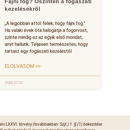
Fájni fog? Őszintén a fogászati
kezelésekről
„A legjobban attól félek, hogy fájni fog.”
Ha valaki évek óta halogatja a fogorvost,
szinte mindig ez az egyik első mondat,
amit hallunk. Teljesen természetes, hogy
tartasz egy fogászati kezeléstől
ELOLVASOM >>
2026.07.22.
 évi LXXVI. törvény (továbbiakban: Szjt.) 1. § (1) bekezdése