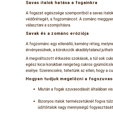
Savas italok hatása a fogainkra
A fogazat egészsége szempontból a savas italok 
védőrétegét, a fogzománcot. A zománc meggyeng
választani a szomjoltásra.
Savak és a zománc eróziója
A fogzománc egy ellenálló, kemény réteg, melyne
érvényesülnek, a kórokozók akadálytalanul jutha
A megváltozott étkezési szokások, a túl sok cu
egész kicsi korukban rengeteg cukros gyümölcsle
esélye. Szerencsére, tehetünk az ellen, hogy a c
Hogyan tudjuk megelőzni a fogszuva
Miután a fogak szuvasodását általában vi
Bizonyos italok természetüknél fogva túlz
üdítőitalok nagy mennyiségű fogyasztását