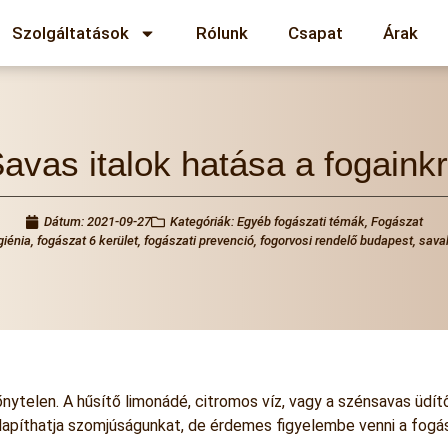
Szolgáltatások
Rólunk
Csapat
Árak
avas italok hatása a fogaink
Dátum:
2021-09-27
Kategóriák:
Egyéb fogászati témák
,
Fogászat
giénia
,
fogászat 6 kerület
,
fogászati prevenció
,
fogorvosi rendelő budapest
,
sava
őnytelen. A hűsítő limonádé, citromos víz, vagy a szénsavas üdít
illapíthatja szomjúságunkat, de érdemes figyelembe venni a fogász