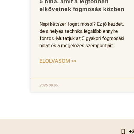
5 hiba, amit a legtöbben
elkövetnek fogmosás közben
Napi kétszer fogat mosol? Ez jó kezdet,
de a helyes technika legalább ennyire
fontos. Mutatjuk az 5 gyakori fogmosási
hibát és a megelőzés szempontjait.
ELOLVASOM >>
2026.08.05.
+3