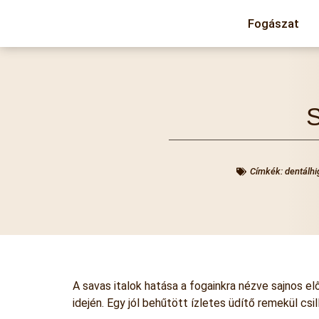
Fogászat
S
Címkék:
dentálhi
A savas italok hatása a fogainkra nézve sajnos el
idején. Egy jól behűtött ízletes üdítő remekül cs