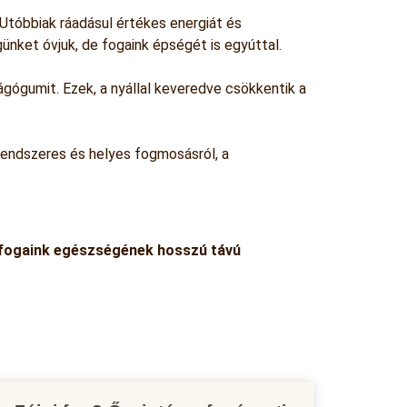
Utóbbiak ráadásul értékes energiát és
nket óvjuk, de fogaink épségét is egyúttal.
ágógumit. Ezek, a nyállal keveredve csökkentik a
rendszeres és helyes fogmosásról, a
k fogaink egészségének hosszú távú