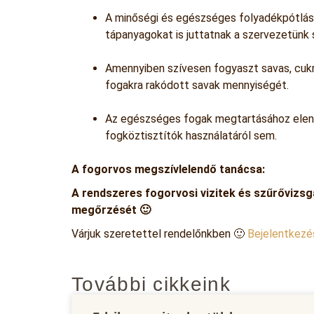
A minőségi és egészséges folyadékpótlás 
tápanyagokat is juttatnak a szervezetünk 
Amennyiben szívesen fogyaszt savas, cukro
fogakra rakódott savak mennyiségét.
Az egészséges fogak megtartásához elenge
fogköztisztítók használatáról sem.
A fogorvos megszívlelendő tanácsa:
A rendszeres fogorvosi vizitek és szűrővizs
megőrzését 🙂
Várjuk szeretettel rendelőnkben 🙂
Bejelentkezé
További cikkeink