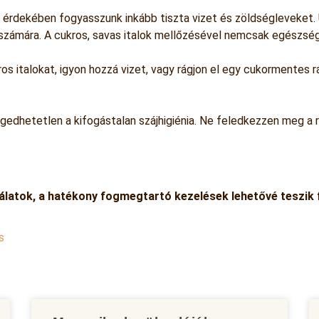
érdekében fogyasszunk inkább tiszta vizet és zöldségleveket. 
számára. A cukros, savas italok mellőzésével nemcsak egészségü
s italokat, igyon hozzá vizet, vagy rágjon el egy cukormentes r
dhetetlen a kifogástalan szájhigiénia. Ne feledkezzen meg a 
gálatok, a hatékony fogmegtartó kezelések lehetővé teszi
s