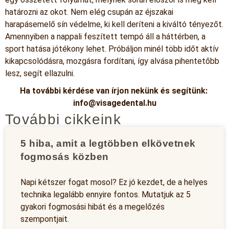
határozni az okot. Nem elég csupán az éjszakai
harapásemelő sín védelme, ki kell deríteni a kiváltó tényezőt.
Amennyiben a nappali feszített tempó áll a háttérben, a
sport hatása jótékony lehet. Próbáljon minél több időt aktív
kikapcsolódásra, mozgásra fordítani, így alvása pihentetőbb
lesz, segít ellazulni.
Ha további kérdése van írjon nekünk és segítünk:
info@visagedental.hu
További cikkeink
5 hiba, amit a legtöbben elkövetnek
fogmosás közben
Napi kétszer fogat mosol? Ez jó kezdet, de a helyes
technika legalább ennyire fontos. Mutatjuk az 5
gyakori fogmosási hibát és a megelőzés
szempontjait.