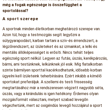
még a fogak egészsége is összefügghet a
sportolással?
A sport szerepe
A sportnak minden életkorban meghatározó szerepe van.
Azon túl, hogy a testmozgás segít legyőzni a
súlygyarapodást, karban tartani a szív-és érrendszert, a
légzőrendszert, az ízületeket és az izmainkat, a lelki és
mentális állóképességet is erősíti. Nincs tehát teljes
egészség sport nélkül. Legyen az futás, úszás, kerékpározás,
bármi, ami testünknek, lelkünknek jól esik. Míg fiatalkorban
szinte bármilyen sporttal kacérkodhatunk, idősebb korban
ügyelni kell ízületeink teherbírására. Ezért inkább a kímélő
sportokat preferáljuk. A szellemi és testi frissesség
megtartásához már a rendszeresen végzett nagyobb séta,
úszás, vagy a kirándulás is igen hatékony. Érdemes olyan
mozgásformát választani, melyet szabad levegőn
végezhetünk, mert az oxigéndús levegő hozzájárul a sport