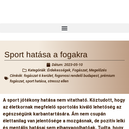
Sport hatása a fogakra
Dátum:
2023-05-10
Kategóriák:
Érdekességek
,
Fogászat
,
Megelőzés
Címkék:
fogászat 6 kerület
,
fogorvosi rendelő budapest
,
prémium
fogászat
,
sport hatása
,
stressz ellen
A sport jótékony hatása nem vitatható. Köztudott, hogy
az életkornak megfelelő sportolás kiváló lehetőség az
egészségünk karbantartására. Ám nem csupán
élettanilag van jelentősége a mozgásnak, de pozitív lelki
és mentális hatásai sem elhanyagolhatóak. Tudta, hogy