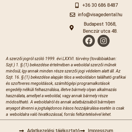
+36 30 686 8487
info@visagedental.hu
Budapest 1068,
Benczúr utca 48.
A szerzői jogról szóló 1999. évi LXXVI. törvény (továbbiakban:
Szjt.) 1. § (1) bekezdése értelmében a weboldal szerzői műnek
minősül, így annak minden része szerzői jogi védelem alatt áll. Az
Szjt. 16. § (1) bekezdése alapján tilos a weboldalon található grafikai
és szoftveres megoldások, számítógépi programalkotások
engedély nélküli felhasználása, illetve bármely olyan alkalmazás
használata, amellyel a weboldal, vagy annak bármely része
módosítható. A weboldalról és annak adatbázisából bármilyen
anyagot átvenni a jogtulajdonos írásos hozzájárulása esetén is csak
a weboldalra való hivatkozással, forrás feltüntetésével lehet.
Adatkezelési tájékoztató
Impresszum