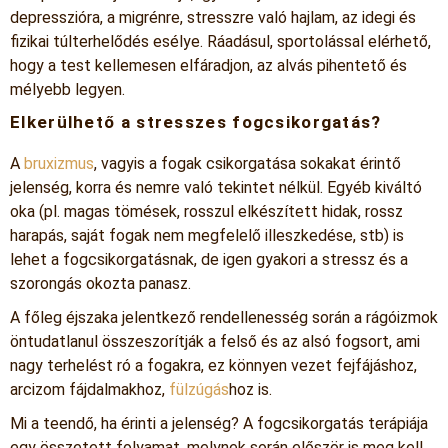
depresszióra, a migrénre, stresszre való hajlam, az idegi és
fizikai túlterhelődés esélye. Ráadásul, sportolással elérhető,
hogy a test kellemesen elfáradjon, az alvás pihentető és
mélyebb legyen.
Elkerülhető a stresszes fogcsikorgatás?
A
bruxizmus
, vagyis a fogak csikorgatása sokakat érintő
jelenség, korra és nemre való tekintet nélkül. Egyéb kiváltó
oka (pl. magas tömések, rosszul elkészített hidak, rossz
harapás, saját fogak nem megfelelő illeszkedése, stb) is
lehet a fogcsikorgatásnak, de igen gyakori a stressz és a
szorongás okozta panasz.
A főleg éjszaka jelentkező rendellenesség során a rágóizmok
öntudatlanul összeszorítják a felső és az alsó fogsort, ami
nagy terhelést ró a fogakra, ez könnyen vezet fejfájáshoz,
arcizom fájdalmakhoz,
fülzúgás
hoz is.
Mi a teendő, ha érinti a jelenség? A fogcsikorgatás terápiája
egy összetett folyamat, melynek során először is meg kell