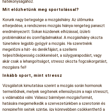
hatékonyságához.
Mit előzhetünk meg sportolással?
Korunk nagy betegsége a mozgáshiány. Az ülőmunka
elterjedése, a rendszeres mozgás hiánya rengeteg panaszt
eredményezett. Sokan küzdenek elhízással, ízületi
problémákkal és izomfájdalmakkal. A mozgáshiány okozta
tünetekre legjobb gyógyír a mozgás. Ha szeretnénk
megelőzni a hát- és derékfájást, a szellemi
teljesítőképesség csökkenését, a súlygyarapodást, vagy
akár csak a lehangoltságot, stressz okozta fogcsikorgatást,
mozgásra fel!
Inkább sport, mint stressz
Vizsgálatok kimutatása szerint a mozgás során hormonok
termelődnek, melyek segítenek ellensúlyozni a napi stresszt,
s vidámabbá válni. Válassz bármilyen mozgásformát,
hatására megemelkedik a szervezetünkben a szerotonin és
norepinefrin sejtek szintje, így könnyebben csökkenthető a