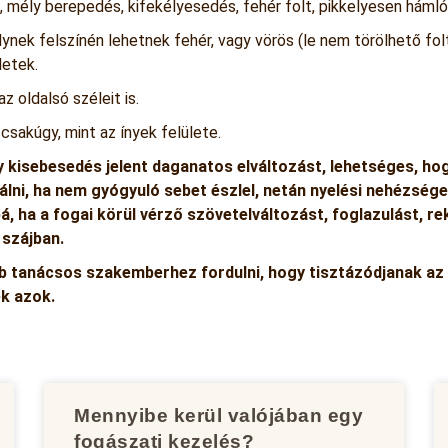
, mély berepedés, kifekélyesedés, fehér folt, pikkelyesen hámló
melynek felszínén lehetnek fehér, vagy vörös (le nem törölhető f
letek.
z oldalsó széleit is.
csakúgy, mint az ínyek felülete.
kisebesedés jelent daganatos elváltozást, lehetséges, ho
lni, ha nem gyógyuló sebet észlel, netán nyelési nehézsége
bá, ha a fogai körül vérző szövetelváltozást, foglazulást, r
 szájban.
b tanácsos szakemberhez fordulni, hogy tisztázódjanak az 
k azok.
Mennyibe kerül valójában egy
fogászati kezelés?