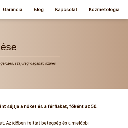
Garancia
Blog
Kapcsolat
Kozmetológia
rése
gelőzés
,
szájüregi daganat
,
szűrés
 sújtja a nőket és a férfiakat, főként az 50.
et. Az időben feltárt betegség és a mielőbbi