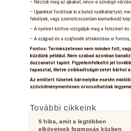
– Nézzük meg az ajkakat, nincs-e szivárgó vérzés
– Ujjainkkal fordítsuk ki a belső nyálkahártyát, 
fekélyek, vagy szemölcsszerűen kiemelkedő kép
– A nyelvet kiöltve vizsgáljuk meg a felszínét és a
– A szájpad és a szájfenék áttekintése is fontos, 
Fontos:
Természetesen nem minden folt, vagy 
küzdünk például. Nem szabad azonban banalizá
duzzanatot tapint. Figyelemfelkeltő jel továb
tapasztal, illetve zsibbadtságérzetet bárhol a
Az említett tünetek bármelyike esetén mielőb
szövődménymentesen orvosolhatóak legyene
További cikkeink
5 hiba, amit a legtöbben
elkövetnek fogmosás közben