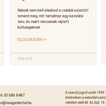
Nálunk nem kell eladnod a családi ezüstöt!
Ismerd meg, mit tartalmaz egy kezelési
terv, és miért nincsenek rejtett
költségeknek.
ELOLVASOM >>
2026.07.29.
A szerzői jogról szóló 1999.
6 30 686 8487
értelmében a weboldal szerz
fo@visagedental.hu
védelem alatt áll. Az Szjt. 16