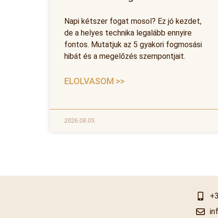
Napi kétszer fogat mosol? Ez jó kezdet,
de a helyes technika legalább ennyire
fontos. Mutatjuk az 5 gyakori fogmosási
hibát és a megelőzés szempontjait.
ELOLVASOM >>
2026.08.05.
+3
in