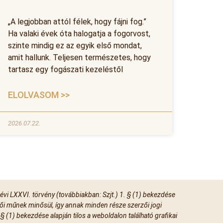
„A legjobban attól félek, hogy fájni fog.”
Ha valaki évek óta halogatja a fogorvost,
szinte mindig ez az egyik első mondat,
amit hallunk. Teljesen természetes, hogy
tartasz egy fogászati kezeléstől
ELOLVASOM >>
2026.07.22.
 évi LXXVI. törvény (továbbiakban: Szjt.) 1. § (1) bekezdése
ői műnek minősül, így annak minden része szerzői jogi
. § (1) bekezdése alapján tilos a weboldalon található grafikai