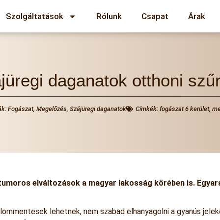
Szolgáltatások
Rólunk
Csapat
Árak
jüregi daganatok otthoni szű
ák:
Fogászat
,
Megelőzés
,
Szájüregi daganatok
Címkék:
fogászat 6 kerület
,
me
umoros elváltozások a magyar lakosság körében is. Egyaránt
jdalommentesek lehetnek, nem szabad elhanyagolni a gyanús jelek