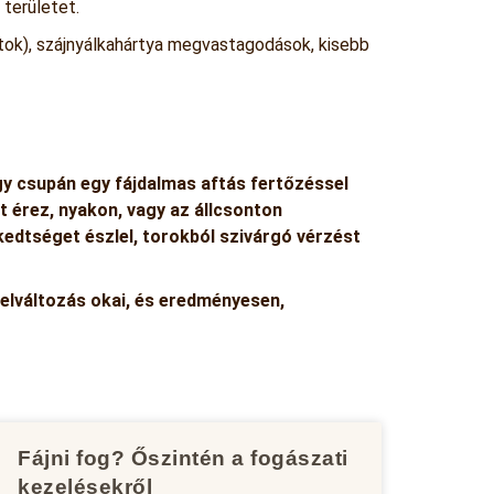
 területet.
oltok), szájnyálkahártya megvastagodások, kisebb
gy csupán egy fájdalmas aftás fertőzéssel
t érez, nyakon, vagy az állcsonton
ekedtséget észlel, torokból szivárgó vérzést
elváltozás okai, és eredményesen,
Fájni fog? Őszintén a fogászati
kezelésekről