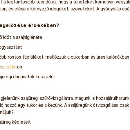
rt a legfontosabb teendő az, hogy a tüneteket komolyan vegyük
on, és elérje a környező idegeket, szöveteket. A gyógyulás esé
megelőzése érdekében?
 időt a szájhigiénére
fogyasztást
b rostos táplálékot, mellőzzük a cukorban és üres kalóriákba
vizsgálat
on
jüregi daganatok korai jelei
jelenünk szájüregi szűrővizsgálatra, magunk is hozzájárulhatun
ndő hozzá egy tükör és a kezünk. A szájüregünk átvizsgálása csa
náljuk?
jüreg képleteit: