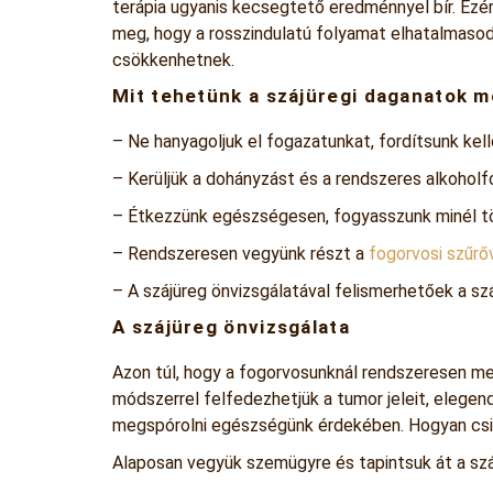
terápia ugyanis kecsegtető eredménnyel bír. Ezé
meg, hogy a rosszindulatú folyamat elhatalmasodj
csökkenhetnek.
Mit tehetünk a szájüregi daganatok 
– Ne hanyagoljuk el fogazatunkat, fordítsunk kellő
– Kerüljük a dohányzást és a rendszeres alkohol
– Étkezzünk egészségesen, fogyasszunk minél töb
– Rendszeresen vegyünk részt a
fogorvosi szűrő
– A szájüreg önvizsgálatával felismerhetőek a szá
A szájüreg önvizsgálata
Azon túl, hogy a fogorvosunknál rendszeresen meg
módszerrel felfedezhetjük a tumor jeleit, elege
megspórolni egészségünk érdekében. Hogyan csi
Alaposan vegyük szemügyre és tapintsuk át a szá