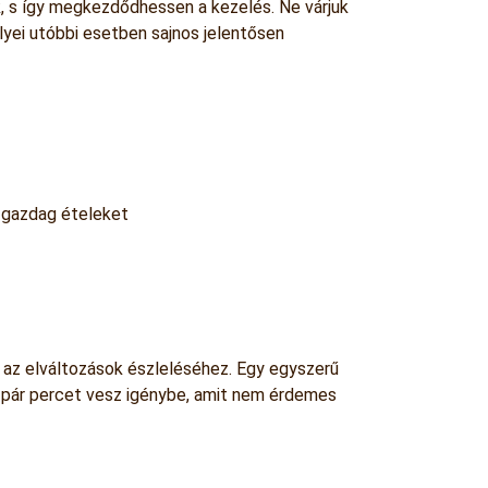
, s így megkezdődhessen a kezelés. Ne várjuk
lyei utóbbi esetben sajnos jelentősen
n gazdag ételeket
k az elváltozások észleléséhez. Egy egyszerű
k pár percet vesz igénybe, amit nem érdemes