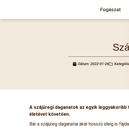
Fogászat
Szá
Dátum:
2022-01-26
Kategóri
A szájüregi daganatok az egyik leggyakoribb t
életévet követően.
Bár a szájüreg daganatai akár hosszú ideig is fá