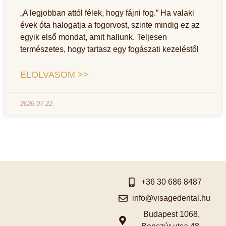
„A legjobban attól félek, hogy fájni fog.” Ha valaki
évek óta halogatja a fogorvost, szinte mindig ez az
egyik első mondat, amit hallunk. Teljesen
természetes, hogy tartasz egy fogászati kezeléstől
ELOLVASOM >>
2026.07.22.
+36 30 686 8487
info@visagedental.hu
Budapest 1068,