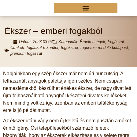
Ékszer – emberi fogakból
Dátum:
2023-03-07
Kategóriák:
Érdekességek
,
Fogászat
Címkék:
fogászat 6 kerület
,
fogékszer
,
fogorvosi rendelő budapest
,
prémium fogászat
Napjainkban egy szép ékszer már nem úri huncutság. A
felhasznált anyagok palettája igen széles. Nem csupán
nemesfémekből készülhet értékes ékszer, de nagy divat lett
újra felhasználható anyagból készíteni divatos kellékeket.
Nem mindig volt ez így, azonban az emberi találékonyság
erre is jó példát mutat.
Az ékszer utáni vágy nem új keletű és nem pusztán a nőket
érintő igény. Ősi településekből származó leletek
bizonyítják, hogy az ékszerek elkészítése és viselete régre