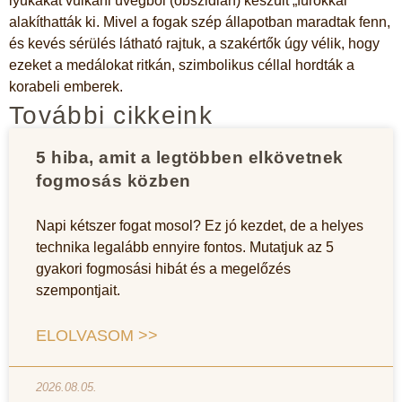
lyukakat vulkáni üvegből (obszidián) készült „fúrókkal”
alakíthatták ki. Mivel a fogak szép állapotban maradtak fenn,
és kevés sérülés látható rajtuk, a szakértők úgy vélik, hogy
ezeket a medálokat ritkán, szimbolikus céllal hordták a
korabeli emberek.
További cikkeink
5 hiba, amit a legtöbben elkövetnek
fogmosás közben
Napi kétszer fogat mosol? Ez jó kezdet, de a helyes
technika legalább ennyire fontos. Mutatjuk az 5
gyakori fogmosási hibát és a megelőzés
szempontjait.
ELOLVASOM >>
2026.08.05.