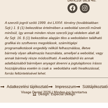
Benczúr utca 48.
A szerzői jogról szóló 1999. évi LXXVI. törvény (továbbiakban:
Szjt.) 1. § (1) bekezdése értelmében a weboldal szerzői műnek
minősül, így annak minden része szerzői jogi védelem alatt áll.
Az Szjt. 16. § (1) bekezdése alapján tilos a weboldalon található
grafikai és szoftveres megoldások, számítógépi
programalkotások engedély nélküli felhasználása, illetve
bármely olyan alkalmazás használata, amellyel a weboldal, vagy
annak bármely része módosítható. A weboldalról és annak
adatbázisából bármilyen anyagot átvenni a jogtulajdonos írásos
hozzájárulása esetén is csak a weboldalra való hivatkozással,
forrás feltüntetésével lehet.
Adatkezelési tájékoztató
Impresszum
Sütitájékoztató
Visage Dental 2026 | Minden jog fenntartva
Design: Especial Design