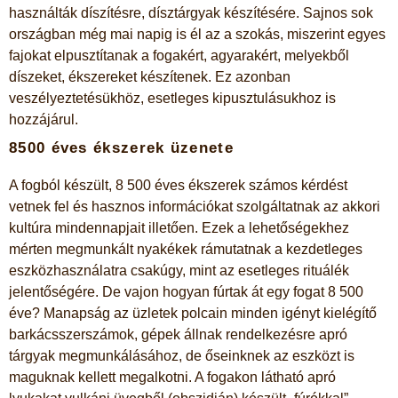
használták díszítésre, dísztárgyak készítésére. Sajnos sok
országban még mai napig is él az a szokás, miszerint egyes
fajokat elpusztítanak a fogakért, agyarakért, melyekből
díszeket, ékszereket készítenek. Ez azonban
veszélyeztetésükhöz, esetleges kipusztulásukhoz is
hozzájárul.
8500 éves ékszerek üzenete
A fogból készült, 8 500 éves ékszerek számos kérdést
vetnek fel és hasznos információkat szolgáltatnak az akkori
kultúra mindennapjait illetően. Ezek a lehetőségekhez
mérten megmunkált nyakékek rámutatnak a kezdetleges
eszközhasználatra csakúgy, mint az esetleges rituálék
jelentőségére. De vajon hogyan fúrtak át egy fogat 8 500
éve? Manapság az üzletek polcain minden igényt kielégítő
barkácsszerszámok, gépek állnak rendelkezésre apró
tárgyak megmunkálásához, de őseinknek az eszközt is
maguknak kellett megalkotni. A fogakon látható apró