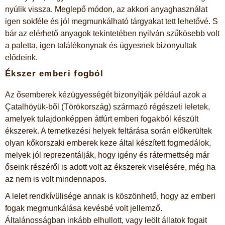
nyúlik vissza. Meglepő módon, az akkori anyaghasználat
igen sokféle és jól megmunkálható tárgyakat tett lehetővé. S
bár az elérhető anyagok tekintetében nyilván szűkösebb volt
a paletta, igen találékonynak és ügyesnek bizonyultak
elődeink.
Ékszer emberi fogból
Az ősemberek kézügyességét bizonyítják például azok a
Çatalhöyük-ből (Törökország) származó régészeti leletek,
amelyek tulajdonképpen átfúrt emberi fogakból készült
ékszerek. A temetkezési helyek feltárása során előkerültek
olyan kőkorszaki emberek keze által készített fogmedálok,
melyek jól reprezentálják, hogy igény és rátermettség már
őseink részéről is adott volt az ékszerek viselésére, még ha
az nem is volt mindennapos.
A lelet rendkívülisége annak is köszönhető, hogy az emberi
fogak megmunkálása kevésbé volt jellemző.
Általánosságban inkább elhullott, vagy leölt állatok fogait