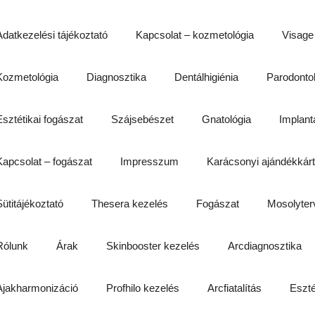
Adatkezelési tájékoztató
Kapcsolat – kozmetológia
Visage
Kozmetológia
Diagnosztika
Dentálhigiénia
Parodonto
Esztétikai fogászat
Szájsebészet
Gnatológia
Implant
Kapcsolat – fogászat
Impresszum
Karácsonyi ajándékkár
Sütitájékoztató
Thesera kezelés
Fogászat
Mosolyter
Rólunk
Árak
Skinbooster kezelés
Arcdiagnosztika
Ajakharmonizáció
Profhilo kezelés
Arcfiatalítás
Eszté