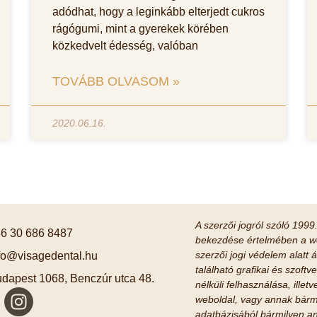
adódhat, hogy a leginkább elterjedt cukros
rágógumi, mint a gyerekek körében
közkedvelt édesség, valóban
TOVÁBB OLVASOM »
2020.06.16.
A szerzői jogról szóló 1999.
6 30 686 8487
bekezdése értelmében a we
szerzői jogi védelem alatt á
fo@visagedental.hu
található grafikai és szof
dapest 1068, Benczúr utca 48.
nélküli felhasználása, ille
weboldal, vagy annak bárm
adatbázisából bármilyen an