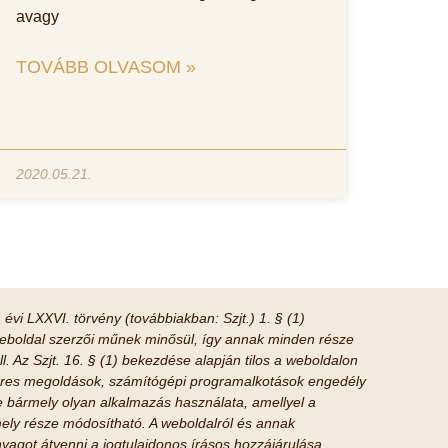
avagy
TOVÁBB OLVASOM »
2020.05.21.
 évi LXXVI. törvény (továbbiakban: Szjt.) 1. § (1)
boldal szerzői műnek minősül, így annak minden része
ll. Az Szjt. 16. § (1) bekezdése alapján tilos a weboldalon
tveres megoldások, számítógépi programalkotások engedély
tve bármely olyan alkalmazás használata, amellyel a
ely része módosítható. A weboldalról és annak
yagot átvenni a jogtulajdonos írásos hozzájárulása