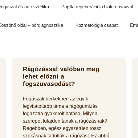
Fogászat és arcesztétika
Papilla regenerációja hialuronsavval
Köszönő oldal – bőrdiagnosztika
Kozmetológia csapat
Emf
Rágózással valóban meg
lehet előzni a
fogszuvasodást?
Fogászati berkekben az egyik
legvitatottabb téma a rágógumizás
fogazatra gyakorolt hatása. Milyen
szerepet tulajdonítanak a rágózásnak?
Régebben, egész egyszerűen rossz
szokásnak tartották a rágózást. Ez abból