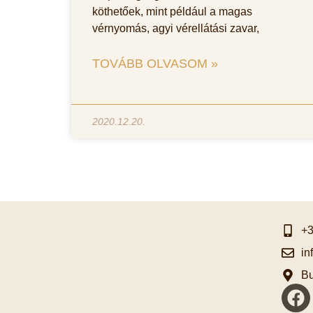
köthetőek, mint például a magas
vérnyomás, agyi vérellátási zavar,
TOVÁBB OLVASOM »
2020.12.20.
+3
in
Bu