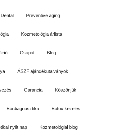
 Dental
Preventive aging
lógia
Kozmetológia árlista
áció
Csapat
Blog
tya
ÁSZF ajándékutalványok
vezés
Garancia
Köszönjük
Bőrdiagnosztika
Botox kezelés
tikai nyílt nap
Kozmetológiai blog