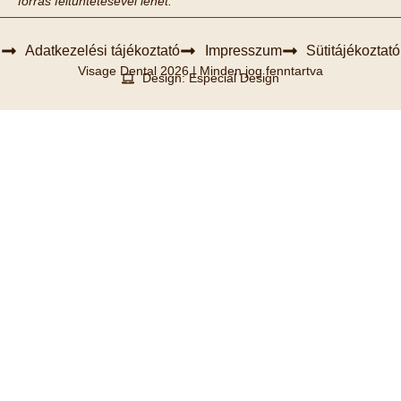
forrás feltüntetésével lehet.
Adatkezelési tájékoztató
Impresszum
Sütitájékoztató
Visage Dental 2026 | Minden jog fenntartva
Design: Especial Design