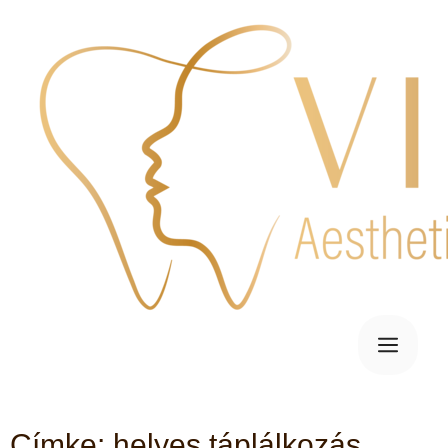
Címke: helyes táplálkozás