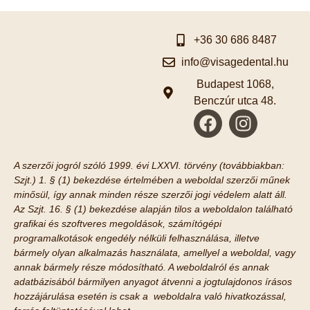
+36 30 686 8487
info@visagedental.hu
Budapest 1068,
Benczúr utca 48.
A szerzői jogról szóló 1999. évi LXXVI. törvény (továbbiakban:
Szjt.) 1. § (1) bekezdése értelmében a weboldal szerzői műnek
minősül, így annak minden része szerzői jogi védelem alatt áll.
Az Szjt. 16. § (1) bekezdése alapján tilos a weboldalon található
grafikai és szoftveres megoldások, számítógépi
programalkotások engedély nélküli felhasználása, illetve
bármely olyan alkalmazás használata, amellyel a weboldal, vagy
annak bármely része módosítható. A weboldalról és annak
adatbázisából bármilyen anyagot átvenni a jogtulajdonos írásos
hozzájárulása esetén is csak a weboldalra való hivatkozással,