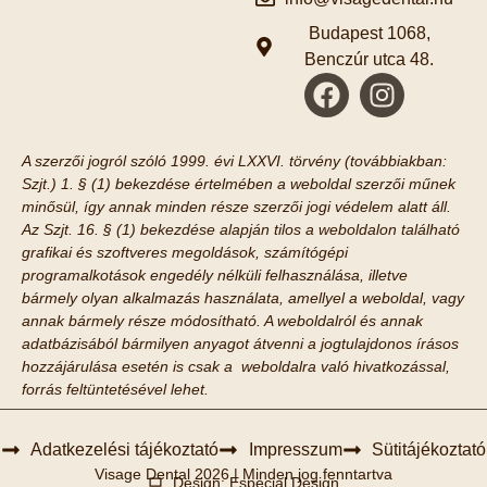
Budapest 1068,
Benczúr utca 48.
A szerzői jogról szóló 1999. évi LXXVI. törvény (továbbiakban:
Szjt.) 1. § (1) bekezdése értelmében a weboldal szerzői műnek
minősül, így annak minden része szerzői jogi védelem alatt áll.
Az Szjt. 16. § (1) bekezdése alapján tilos a weboldalon található
grafikai és szoftveres megoldások, számítógépi
programalkotások engedély nélküli felhasználása, illetve
bármely olyan alkalmazás használata, amellyel a weboldal, vagy
annak bármely része módosítható. A weboldalról és annak
adatbázisából bármilyen anyagot átvenni a jogtulajdonos írásos
hozzájárulása esetén is csak a weboldalra való hivatkozással,
forrás feltüntetésével lehet.
Adatkezelési tájékoztató
Impresszum
Sütitájékoztató
Visage Dental 2026 | Minden jog fenntartva
Design: Especial Design