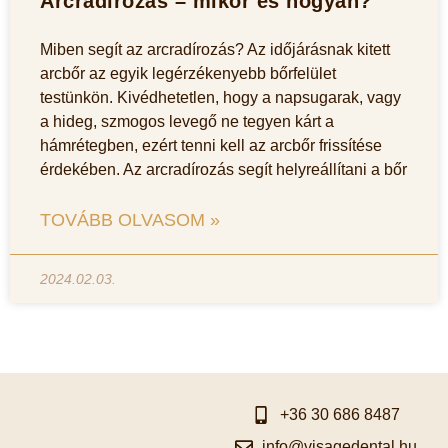
Arcradírozás – mikor és hogyan?
Miben segít az arcradírozás? Az időjárásnak kitett
arcbőr az egyik legérzékenyebb bőrfelület
testünkön. Kivédhetetlen, hogy a napsugarak, vagy
a hideg, szmogos levegő ne tegyen kárt a
hámrétegben, ezért tenni kell az arcbőr frissítése
érdekében. Az arcradírozás segít helyreállítani a bőr
TOVÁBB OLVASOM »
2024.02.03.
+36 30 686 8487
info@visagedental.hu