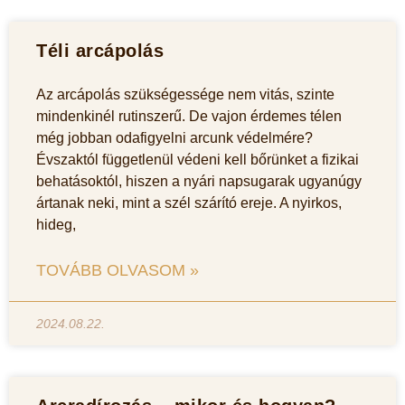
Téli arcápolás
Az arcápolás szükségessége nem vitás, szinte
mindenkinél rutinszerű. De vajon érdemes télen
még jobban odafigyelni arcunk védelmére?
Évszaktól függetlenül védeni kell bőrünket a fizikai
behatásoktól, hiszen a nyári napsugarak ugyanúgy
ártanak neki, mint a szél szárító ereje. A nyirkos,
hideg,
TOVÁBB OLVASOM »
2024.08.22.