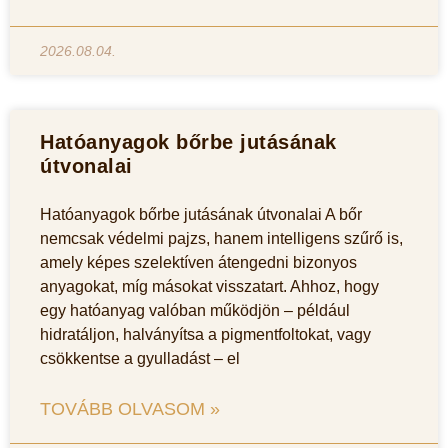
2026.08.04.
Hatóanyagok bőrbe jutásának
útvonalai
Hatóanyagok bőrbe jutásának útvonalai A bőr
nemcsak védelmi pajzs, hanem intelligens szűrő is,
amely képes szelektíven átengedni bizonyos
anyagokat, míg másokat visszatart. Ahhoz, hogy
egy hatóanyag valóban működjön – például
hidratáljon, halványítsa a pigmentfoltokat, vagy
csökkentse a gyulladást – el
TOVÁBB OLVASOM »