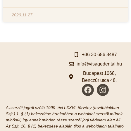
2020.11.27.
+36 30 686 8487
info@visagedental.hu
Budapest 1068,
Benczúr utca 48.
A szerzői jogról szóló 1999. évi LXXVI. törvény (továbbiakban:
Szjt.) 1. § (1) bekezdése értelmében a weboldal szerzői műnek
minősül, így annak minden része szerzői jogi védelem alatt áll.
Az Szjt. 16. § (1) bekezdése alapján tilos a weboldalon található