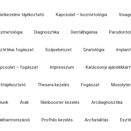
atkezelési tájékoztató
Kapcsolat – kozmetológia
Visage
zmetológia
Diagnosztika
Dentálhigiénia
Parodontol
ztétikai fogászat
Szájsebészet
Gnatológia
Implant
pcsolat – fogászat
Impresszum
Karácsonyi ajándékkárt
titájékoztató
Thesera kezelés
Fogászat
Mosolyte
lunk
Árak
Skinbooster kezelés
Arcdiagnosztika
akharmonizáció
Profhilo kezelés
Arcfiatalítás
Eszté