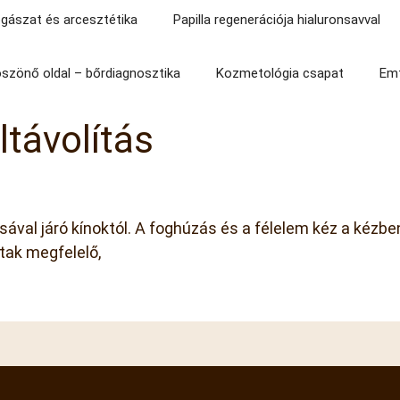
gászat és arcesztétika
Papilla regenerációja hialuronsavval
szönő oldal – bőrdiagnosztika
Kozmetológia csapat
Emf
távolítás
tásával járó kínoktól. A foghúzás és a félelem kéz a kéz
tak megfelelő,