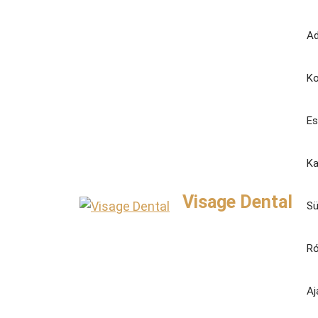
Kilépés
a
Ad
tartalomba
Ko
Es
Ka
Visage Dental
Sü
Ró
Aj