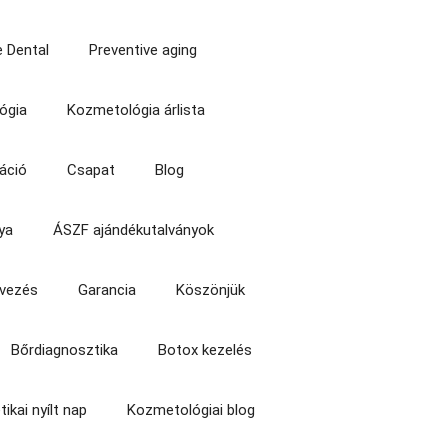
 Dental
Preventive aging
ógia
Kozmetológia árlista
áció
Csapat
Blog
ya
ÁSZF ajándékutalványok
rvezés
Garancia
Köszönjük
Bőrdiagnosztika
Botox kezelés
tikai nyílt nap
Kozmetológiai blog