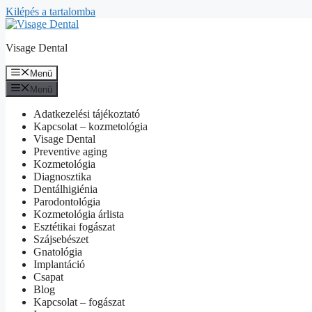
Kilépés a tartalomba
Visage Dental
Menü
Menü
Adatkezelési tájékoztató
Kapcsolat – kozmetológia
Visage Dental
Preventive aging
Kozmetológia
Diagnosztika
Dentálhigiénia
Parodontológia
Kozmetológia árlista
Esztétikai fogászat
Szájsebészet
Gnatológia
Implantáció
Csapat
Blog
Kapcsolat – fogászat