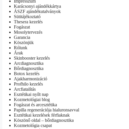
Impresszum
Karácsonyi ajándékkártya
ÁSZF ajándékutalványok
Sütitájékoztató
Thesera kezelés
Fogászat
Mosolytervezés
Garancia
Köszönjük
Rólunk
Árak
Skinbooster kezelés
Arcdiagnosztika
Bőrdiagnosztika
Botox kezelés
Ajakharmonizáció
Profhilo kezelés
Arcfiatalítás
Esztétikai nyílt nap
Kozmetológiai blog
Fogászat és arcesztétika
Papilla regenerációja hialuronsavval
Esztétikai kezelések férfiaknak
Köszönő oldal – bőrdiagnosztika
Kozmetológia csapat