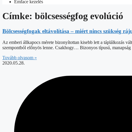
Emface kezelés
Címke: bölcsességfog evolúció
Bölcsességfogak eltávolítása – miért nincs szükség rá
Az emberi állkapocs mérete bizonyítottan kisebb lett a táplálkozás vált
szempontból előnyös lenne. Csakhogy… Bizonyos típusú, manapság 
Tovább olvasom »
2020.05.28.