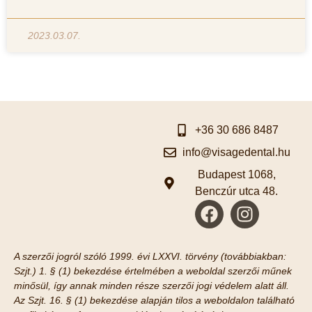
2023.03.07.
+36 30 686 8487
info@visagedental.hu
Budapest 1068,
Benczúr utca 48.
A szerzői jogról szóló 1999. évi LXXVI. törvény (továbbiakban:
Szjt.) 1. § (1) bekezdése értelmében a weboldal szerzői műnek
minősül, így annak minden része szerzői jogi védelem alatt áll.
Az Szjt. 16. § (1) bekezdése alapján tilos a weboldalon található