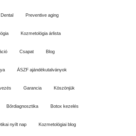
 Dental
Preventive aging
lógia
Kozmetológia árlista
áció
Csapat
Blog
tya
ÁSZF ajándékutalványok
vezés
Garancia
Köszönjük
Bőrdiagnosztika
Botox kezelés
tikai nyílt nap
Kozmetológiai blog