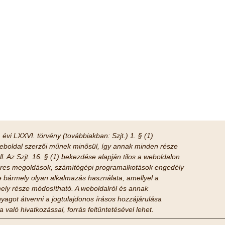
 évi LXXVI. törvény (továbbiakban: Szjt.) 1. § (1)
boldal szerzői műnek minősül, így annak minden része
ll. Az Szjt. 16. § (1) bekezdése alapján tilos a weboldalon
tveres megoldások, számítógépi programalkotások engedély
tve bármely olyan alkalmazás használata, amellyel a
ely része módosítható. A weboldalról és annak
yagot átvenni a jogtulajdonos írásos hozzájárulása
 való hivatkozással, forrás feltüntetésével lehet.