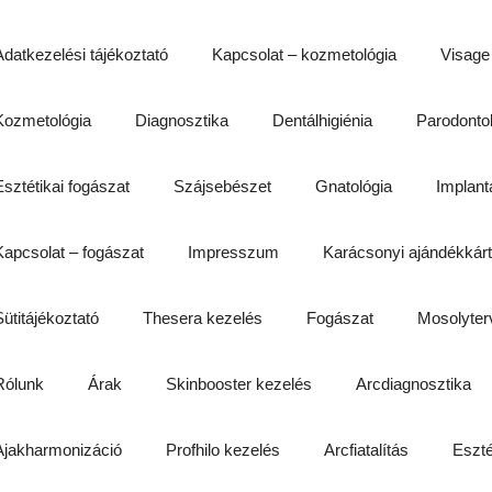
Adatkezelési tájékoztató
Kapcsolat – kozmetológia
Visage
Kozmetológia
Diagnosztika
Dentálhigiénia
Parodonto
Esztétikai fogászat
Szájsebészet
Gnatológia
Implant
Kapcsolat – fogászat
Impresszum
Karácsonyi ajándékkár
Sütitájékoztató
Thesera kezelés
Fogászat
Mosolyter
Rólunk
Árak
Skinbooster kezelés
Arcdiagnosztika
Ajakharmonizáció
Profhilo kezelés
Arcfiatalítás
Eszté