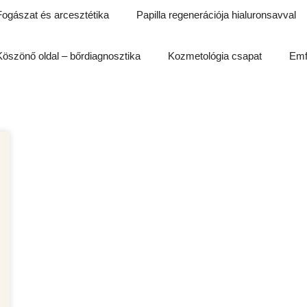
Fogászat és arcesztétika
Papilla regenerációja hialuronsavval
Köszönő oldal – bőrdiagnosztika
Kozmetológia csapat
Emf