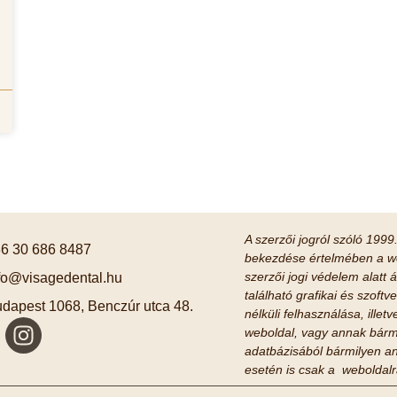
A szerzői jogról szóló 1999.
6 30 686 8487
bekezdése értelmében a we
szerzői jogi védelem alatt á
fo@visagedental.hu
található grafikai és szof
dapest 1068, Benczúr utca 48.
nélküli felhasználása, ille
weboldal, vagy annak bárm
adatbázisából bármilyen an
esetén is csak a weboldalra