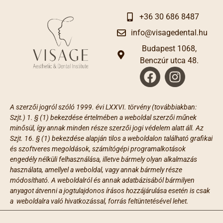
+36 30 686 8487
info@visagedental.hu
Budapest 1068,
Benczúr utca 48.
A szerzői jogról szóló 1999. évi LXXVI. törvény (továbbiakban:
Szjt.) 1. § (1) bekezdése értelmében a weboldal szerzői műnek
minősül, így annak minden része szerzői jogi védelem alatt áll. Az
Szjt. 16. § (1) bekezdése alapján tilos a weboldalon található grafikai
és szoftveres megoldások, számítógépi programalkotások
engedély nélküli felhasználása, illetve bármely olyan alkalmazás
használata, amellyel a weboldal, vagy annak bármely része
módosítható. A weboldalról és annak adatbázisából bármilyen
anyagot átvenni a jogtulajdonos írásos hozzájárulása esetén is csak
a weboldalra való hivatkozással, forrás feltüntetésével lehet.