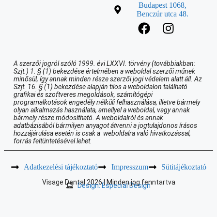
Budapest 1068,
Benczúr utca 48.
A szerzői jogról szóló 1999. évi LXXVI. törvény (továbbiakban:
Szjt.) 1. § (1) bekezdése értelmében a weboldal szerzői műnek
minősül, így annak minden része szerzői jogi védelem alatt áll. Az
Szjt. 16. § (1) bekezdése alapján tilos a weboldalon található
grafikai és szoftveres megoldások, számítógépi
programalkotások engedély nélküli felhasználása, illetve bármely
olyan alkalmazás használata, amellyel a weboldal, vagy annak
bármely része módosítható. A weboldalról és annak
adatbázisából bármilyen anyagot átvenni a jogtulajdonos írásos
hozzájárulása esetén is csak a weboldalra való hivatkozással,
forrás feltüntetésével lehet.
Adatkezelési tájékoztató
Impresszum
Sütitájékoztató
Visage Dental 2026 | Minden jog fenntartva
Design: Especial Design