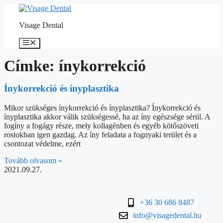
Visage Dental
Címke: ínykorrekció
Ínykorrekció és ínyplasztika
Mikor szükséges ínykorrekció és ínyplasztika? Ínykorrekció és
ínyplasztika akkor válik szükségessé, ha az íny egészsége sérül. A
fogíny a fogágy része, mely kollagénben és egyéb kötőszöveti
rostokban igen gazdag. Az íny feladata a fognyaki terület és a
csontozat védelme, ezért
Tovább olvasom »
2021.09.27.
+36 30 686 8487
info@visagedental.hu