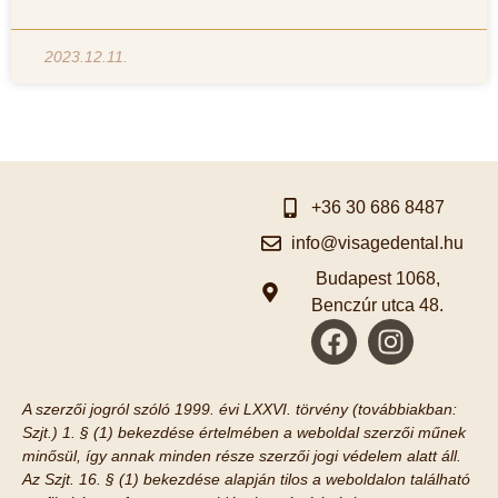
2023.12.11.
+36 30 686 8487
info@visagedental.hu
Budapest 1068,
Benczúr utca 48.
A szerzői jogról szóló 1999. évi LXXVI. törvény (továbbiakban:
Szjt.) 1. § (1) bekezdése értelmében a weboldal szerzői műnek
minősül, így annak minden része szerzői jogi védelem alatt áll.
Az Szjt. 16. § (1) bekezdése alapján tilos a weboldalon található