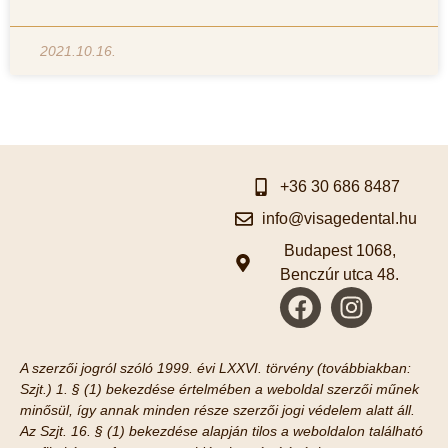
2021.10.16.
+36 30 686 8487
info@visagedental.hu
Budapest 1068,
Benczúr utca 48.
A szerzői jogról szóló 1999. évi LXXVI. törvény (továbbiakban:
Szjt.) 1. § (1) bekezdése értelmében a weboldal szerzői műnek
minősül, így annak minden része szerzői jogi védelem alatt áll.
Az Szjt. 16. § (1) bekezdése alapján tilos a weboldalon található