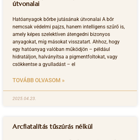
útvonalai
Hatóanyagok bőrbe jutásának útvonalai A bőr
nemcsak védelmi pajzs, hanem intelligens szűrő is,
amely képes szelektíven átengedni bizonyos
anyagokat, míg másokat visszatart. Ahhoz, hogy
egy hatóanyag valóban működjön – például
hidratáljon, halványítsa a pigmentfoltokat, vagy
csökkentse a gyulladást – el
TOVÁBB OLVASOM »
2025.04.23.
Arcfiatalítás tűszúrás nélkül