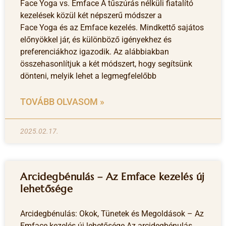
Face Yoga vs. Emface A tűszúrás nélküli fiatalító
kezelések közül két népszerű módszer a
Face Yoga és az Emface kezelés. Mindkettő sajátos
előnyökkel jár, és különböző igényekhez és
preferenciákhoz igazodik. Az alábbiakban
összehasonlítjuk a két módszert, hogy segítsünk
dönteni, melyik lehet a legmegfelelőbb
TOVÁBB OLVASOM »
2025.02.17.
Arcidegbénulás – Az Emface kezelés új
lehetősége
Arcidegbénulás: Okok, Tünetek és Megoldások – Az
Emface kezelés új lehetősége Az arcidegbénulás