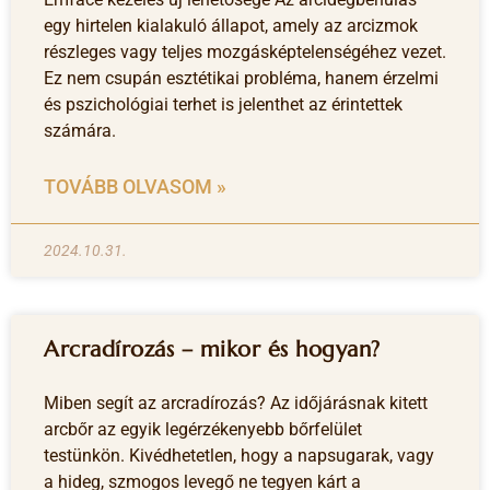
egy hirtelen kialakuló állapot, amely az arcizmok
részleges vagy teljes mozgásképtelenségéhez vezet.
Ez nem csupán esztétikai probléma, hanem érzelmi
és pszichológiai terhet is jelenthet az érintettek
számára.
TOVÁBB OLVASOM »
2024.10.31.
Arcradírozás – mikor és hogyan?
Miben segít az arcradírozás? Az időjárásnak kitett
arcbőr az egyik legérzékenyebb bőrfelület
testünkön. Kivédhetetlen, hogy a napsugarak, vagy
a hideg, szmogos levegő ne tegyen kárt a