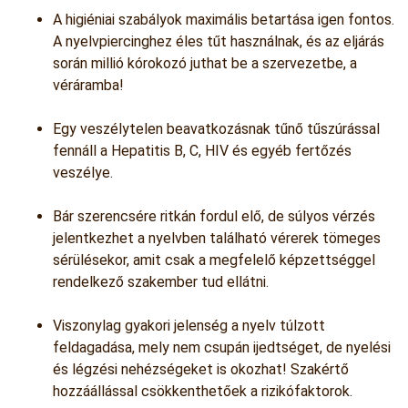
A higiéniai szabályok maximális betartása igen fontos.
A nyelvpiercinghez éles tűt használnak, és az eljárás
során millió kórokozó juthat be a szervezetbe, a
véráramba!
Egy veszélytelen beavatkozásnak tűnő tűszúrással
fennáll a Hepatitis B, C, HIV és egyéb fertőzés
veszélye.
Bár szerencsére ritkán fordul elő, de súlyos vérzés
jelentkezhet a nyelvben található vérerek tömeges
sérülésekor, amit csak a megfelelő képzettséggel
rendelkező szakember tud ellátni.
Viszonylag gyakori jelenség a nyelv túlzott
feldagadása, mely nem csupán ijedtséget, de nyelési
és légzési nehézségeket is okozhat! Szakértő
hozzáállással csökkenthetőek a rizikófaktorok.