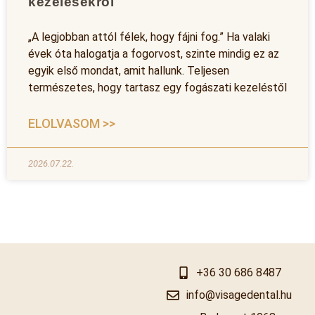
kezelésekről
„A legjobban attól félek, hogy fájni fog.” Ha valaki
évek óta halogatja a fogorvost, szinte mindig ez az
egyik első mondat, amit hallunk. Teljesen
természetes, hogy tartasz egy fogászati kezeléstől
ELOLVASOM >>
2026.07.22.
+36 30 686 8487
info@visagedental.hu