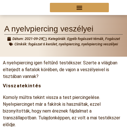
A nyelvpiercing veszélyei
Dátum:
2021-09-29
Kategóriák:
Egyéb fogászati témák
,
Fogászat
Címkék:
fogászat 6 kerület
,
nyelvpiercing
,
nyelvpiercing veszélyei
A nyelvpiercing igen feltűnő testékszer. Szerte a világban
elterjedt a fiatalok körében, de vajon a veszélyeivel is
tisztában vannak?
Visszatekintés
Komoly múltra tekint vissza a test piercingelése.
Nyelvpiercinget már a fakírok is használtak, ezzel
bizonyították, hogy nem éreznek fájdalmat a
transzállapotban. Tulajdonképpen, ez volt a mai testékszer
elődje.