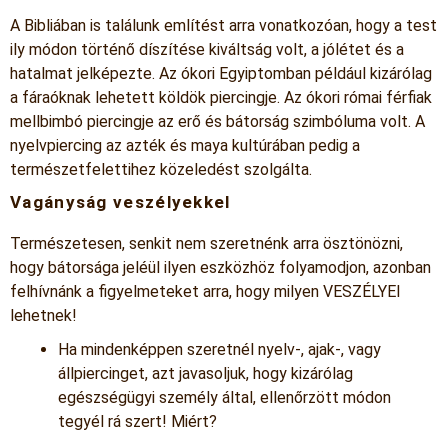
A Bibliában is találunk említést arra vonatkozóan, hogy a test
ily módon történő díszítése kiváltság volt, a jólétet és a
hatalmat jelképezte. Az ókori Egyiptomban például kizárólag
a fáraóknak lehetett köldök piercingje. Az ókori római férfiak
mellbimbó piercingje az erő és bátorság szimbóluma volt. A
nyelvpiercing az azték és maya kultúrában pedig a
természetfelettihez közeledést szolgálta.
Vagányság veszélyekkel
Természetesen, senkit nem szeretnénk arra ösztönözni,
hogy bátorsága jeléül ilyen eszközhöz folyamodjon, azonban
felhívnánk a figyelmeteket arra, hogy milyen VESZÉLYEI
lehetnek!
Ha mindenképpen szeretnél nyelv-, ajak-, vagy
állpiercinget, azt javasoljuk, hogy kizárólag
egészségügyi személy által, ellenőrzött módon
tegyél rá szert! Miért?