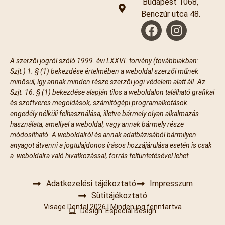
Budapest 1068,
Benczúr utca 48.
A szerzői jogról szóló 1999. évi LXXVI. törvény (továbbiakban:
Szjt.) 1. § (1) bekezdése értelmében a weboldal szerzői műnek
minősül, így annak minden része szerzői jogi védelem alatt áll. Az
Szjt. 16. § (1) bekezdése alapján tilos a weboldalon található grafikai
és szoftveres megoldások, számítógépi programalkotások
engedély nélküli felhasználása, illetve bármely olyan alkalmazás
használata, amellyel a weboldal, vagy annak bármely része
módosítható. A weboldalról és annak adatbázisából bármilyen
anyagot átvenni a jogtulajdonos írásos hozzájárulása esetén is csak
a weboldalra való hivatkozással, forrás feltüntetésével lehet.
Adatkezelési tájékoztató
Impresszum
Sütitájékoztató
Visage Dental 2026 | Minden jog fenntartva
Design: Especial Design