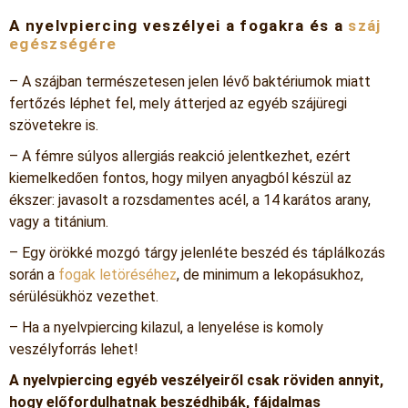
A nyelvpiercing veszélyei a fogakra és a
száj
egészségére
– A szájban természetesen jelen lévő baktériumok miatt
fertőzés léphet fel, mely átterjed az egyéb szájüregi
szövetekre is.
– A fémre súlyos allergiás reakció jelentkezhet, ezért
kiemelkedően fontos, hogy milyen anyagból készül az
ékszer: javasolt a rozsdamentes acél, a 14 karátos arany,
vagy a titánium.
– Egy örökké mozgó tárgy jelenléte beszéd és táplálkozás
során a
fogak letöréséhez
, de minimum a lekopásukhoz,
sérülésükhöz vezethet.
– Ha a nyelvpiercing kilazul, a lenyelése is komoly
veszélyforrás lehet!
A nyelvpiercing egyéb veszélyeiről csak röviden annyit,
hogy előfordulhatnak beszédhibák, fájdalmas