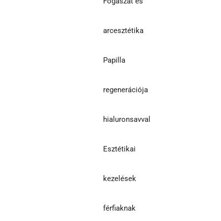
Fogászat és
arcesztétika
Papilla
regenerációja
hialuronsavval
Esztétikai
kezelések
férfiaknak